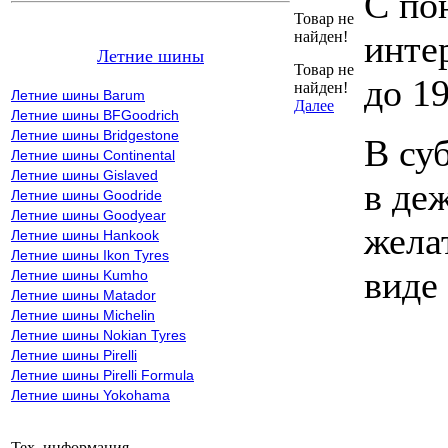
С по
Товар не
найден!
инте
Летние шины
Товар не
до 19
найден!
Летние шины Barum
Далее
Летние шины BFGoodrich
Летние шины Bridgestone
В су
Летние шины Continental
Летние шины Gislaved
в де
Летние шины Goodride
Летние шины Goodyear
жела
Летние шины Hankook
Летние шины Ikon Tyres
виде
Летние шины Kumho
Летние шины Matador
Летние шины Michelin
Летние шины Nokian Tyres
Летние шины Pirelli
Летние шины Pirelli Formula
Летние шины Yokohama
Тех. информация