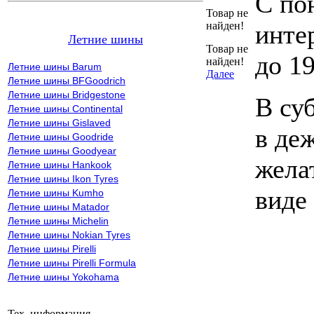
С по
Товар не
найден!
инте
Летние шины
Товар не
до 19
найден!
Летние шины Barum
Далее
Летние шины BFGoodrich
Летние шины Bridgestone
В су
Летние шины Continental
Летние шины Gislaved
в де
Летние шины Goodride
Летние шины Goodyear
жела
Летние шины Hankook
Летние шины Ikon Tyres
виде
Летние шины Kumho
Летние шины Matador
Летние шины Michelin
Летние шины Nokian Tyres
Летние шины Pirelli
Летние шины Pirelli Formula
Летние шины Yokohama
Тех. информация