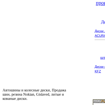
про
Д
Диски
ACUR
шт
Диски
KFZ
Автошины и колесные диски, Продажа
шин, резина Nokian, Gislaved, литые и
кованые диски.