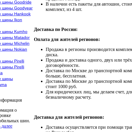
е шины Goodride
В наличии есть пакеты для автошин, стоим
е шины Goodyear
комплект, из 4 шт.
е шины Hankook
е шины Ikon
Доставка по России:
е шины Kumho
е шины Matador
Оплата для жителей регионов:
 шины Michelin
е шины Nokian
Продажа в регионы производится комплек
диска.
Продажа и доставка одного, двух или трёх
 шины Pirelli
договорённости.
 шины Pirelli
Доставка по Москве до транспортной комп
la
больше, бесплатная.
е шины
Доставка по Москве до транспортной комп
ama
стоит 1000 руб.
Для юридических лиц, мы делаем счет, дл
безналичному расчету.
информация
мация о
ровке
Доставка для жителей регионов:
обильных шин.
 далее
Доставка осуществляется при помощи тр