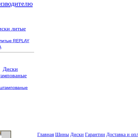
изводителю
иски литые
 литые REPLAY
A
Диски
ампованые
 штампованые
Главная
Шины
Диски
Гарантии
Доставка и оп