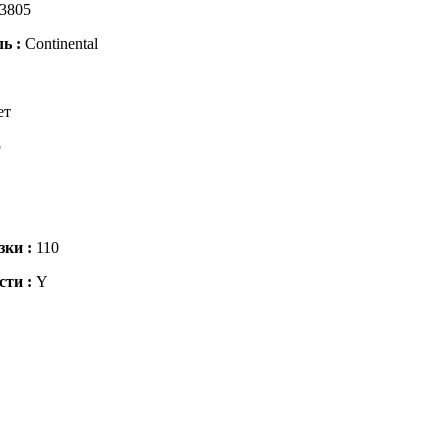
3805
ль :
Continental
ет
5
зки :
110
сти :
Y