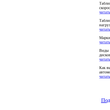
Табли
скоро
читать
Табли
нагру
читать
Марки
читать
Виды 
диско
читать
Как в
автом
читать
Под