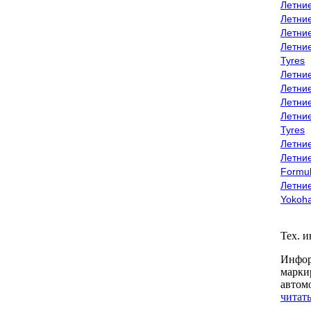
Летни
Летни
Летни
Летни
Tyres
Летни
Летни
Летние
Летни
Tyres
Летние
Летние
Formu
Летни
Yokoh
Тех. 
Инфор
марки
автом
читать