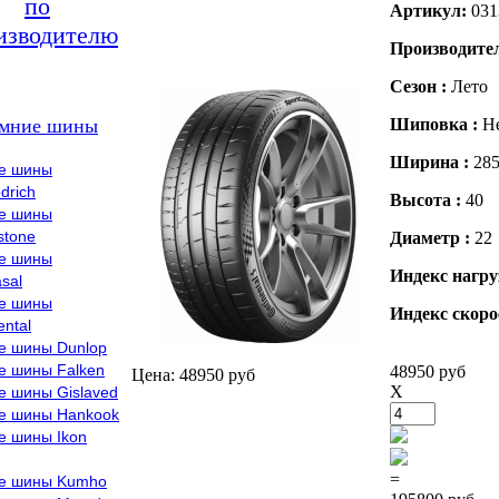
по
Артикул:
031
изводителю
Производите
Сезон :
Лето
мние шины
Шиповка :
Н
Ширина :
28
е шины
drich
Высота :
40
е шины
stone
Диаметр :
22
е шины
Индекс нагру
sal
е шины
Индекс скоро
ental
е шины Dunlop
е шины Falken
48950 руб
Цена: 48950 руб
X
е шины Gislaved
е шины Hankook
е шины Ikon
=
е шины Kumho