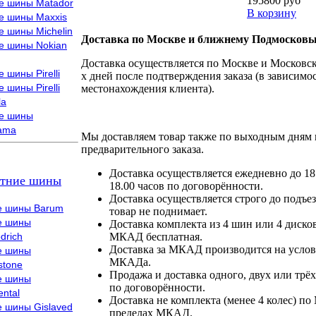
195800 руб
е шины Matador
В корзину
е шины Maxxis
е шины Michelin
Доставка по Москве и ближнему Подмосковь
е шины Nokian
Доставка осуществляется по Москве и Московско
 шины Pirelli
х дней после подтверждения заказа (в зависимос
 шины Pirelli
местонахождения клиента).
la
е шины
ama
Мы доставляем товар также по выходным дням 
предварительного заказа.
Доставка осуществляется ежедневно до 18
тние шины
18.00 часов по договорённости.
Доставка осуществляется строго до подъез
е шины Barum
товар не поднимает.
е шины
Доставка комплекта из 4 шин или 4 диско
drich
МКАД бесплатная.
Доставка за МКАД производится на условия
е шины
МКАДа.
stone
Продажа и доставка одного, двух или трёх
е шины
по договорённости.
ental
Доставка не комплекта (менее 4 колес) по
е шины Gislaved
пределах МКАД.