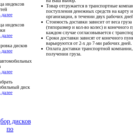
на Ваш выбор.
ца индексов
Товар отгружается в транспортные компа
стей
поступления денежных средств на карту и
 далее
организации, в течении двух рабочих дней
Стоимость доставки зависит от веса груза
ца индексов
(типоразмер и кол-во колес) и конечного 
зки
каждом случае согласовывается с транспо
 далее
Сроки доставки зависят от конечного пун
варьируются от 2-х до 7-ми рабочих дней.
ровка дисков
Оплата доставки транспортной компании,
 далее
получении груза.
автомобильных
в
 далее
ыбрать
обильный диск
 далее
бор дисков
по