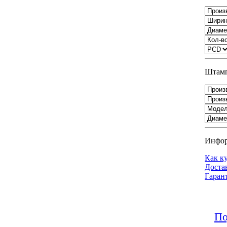
Штамп
Инфо
Как к
Доста
Гаран
По