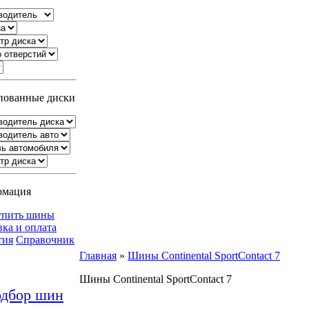
ованные диски
рмация
упить шины
вка и оплата
тия
Справочник
Главная
»
Шины Continental SportContact 7
Шины Continental SportContact 7
дбор шин