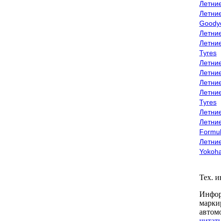
Летни
Летни
Goody
Летни
Летни
Tyres
Летни
Летни
Летние
Летни
Tyres
Летние
Летние
Formu
Летни
Yokoh
Тех. 
Инфор
марки
автом
читать