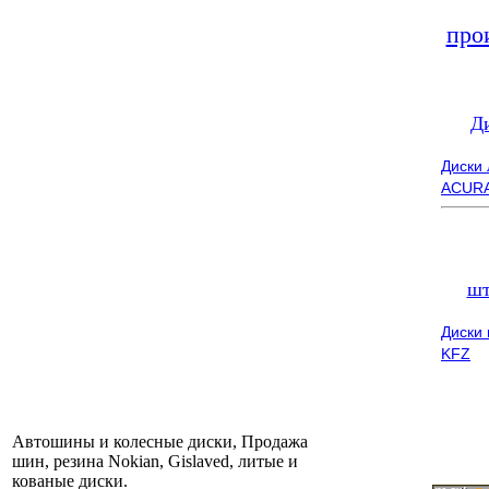
про
Д
Диски
ACUR
шт
Диски
KFZ
Автошины и колесные диски, Продажа
шин, резина Nokian, Gislaved, литые и
кованые диски.