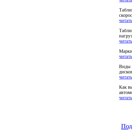
Табли
скоро
читать
Табли
нагру
читать
Марки
читать
Виды 
диско
читать
Как в
автом
читать
Под