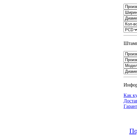
Штамп
Инфо
Как к
Доста
Гаран
По