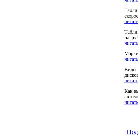
Табли
скоро
читать
Табли
нагру
читать
Марки
читать
Виды 
диско
читать
Как в
автом
читать
Под