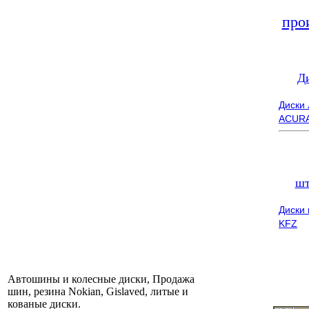
про
Д
Диски
ACUR
шт
Диски
KFZ
Автошины и колесные диски, Продажа
шин, резина Nokian, Gislaved, литые и
кованые диски.