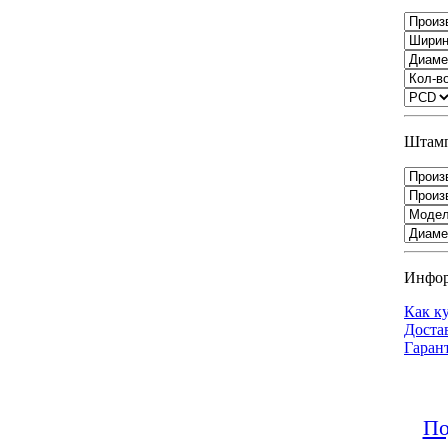
Штамп
Инфо
Как к
Доста
Гаран
По