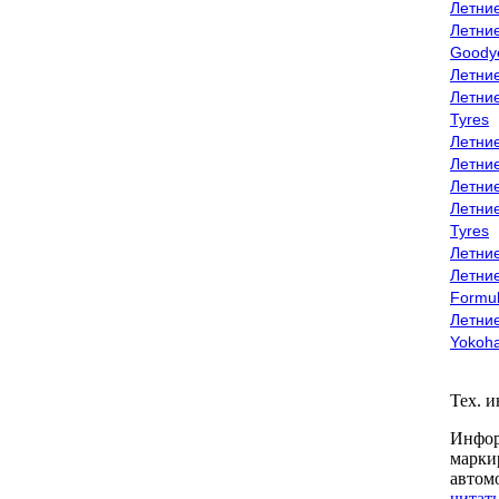
Летни
Летни
Goody
Летни
Летни
Tyres
Летни
Летни
Летние
Летни
Tyres
Летние
Летние
Formu
Летни
Yokoh
Тех. 
Инфор
марки
автом
читать