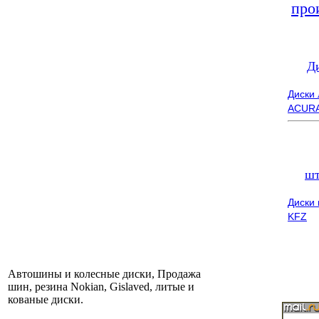
про
Д
Диски
ACUR
шт
Диски
KFZ
Автошины и колесные диски, Продажа
шин, резина Nokian, Gislaved, литые и
кованые диски.