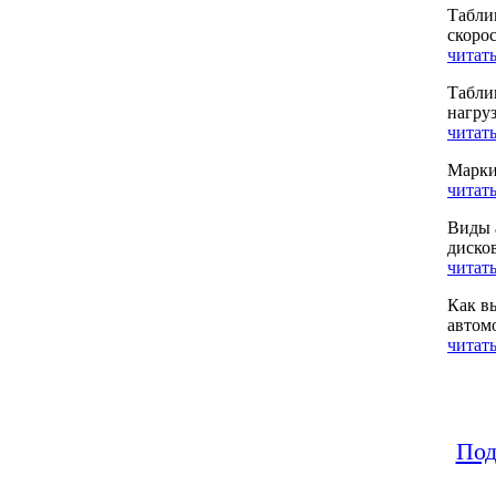
Табли
скоро
читать
Табли
нагру
читать
Марки
читать
Виды 
диско
читать
Как в
автом
читать
Под