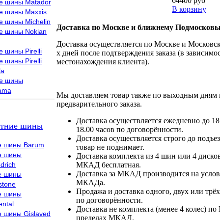
64400 руб
е шины Matador
В корзину
е шины Maxxis
е шины Michelin
Доставка по Москве и ближнему Подмосковь
е шины Nokian
Доставка осуществляется по Москве и Московско
 шины Pirelli
х дней после подтверждения заказа (в зависимос
 шины Pirelli
местонахождения клиента).
la
е шины
ama
Мы доставляем товар также по выходным дням 
предварительного заказа.
Доставка осуществляется ежедневно до 18
тние шины
18.00 часов по договорённости.
Доставка осуществляется строго до подъез
е шины Barum
товар не поднимает.
е шины
Доставка комплекта из 4 шин или 4 диско
drich
МКАД бесплатная.
Доставка за МКАД производится на условия
е шины
МКАДа.
stone
Продажа и доставка одного, двух или трёх
е шины
по договорённости.
ental
Доставка не комплекта (менее 4 колес) по
е шины Gislaved
пределах МКАД.