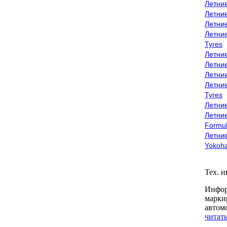
Летни
Летни
Летни
Летни
Tyres
Летни
Летни
Летние
Летни
Tyres
Летние
Летние
Formu
Летни
Yokoh
Тех. 
Инфор
марки
автом
читать