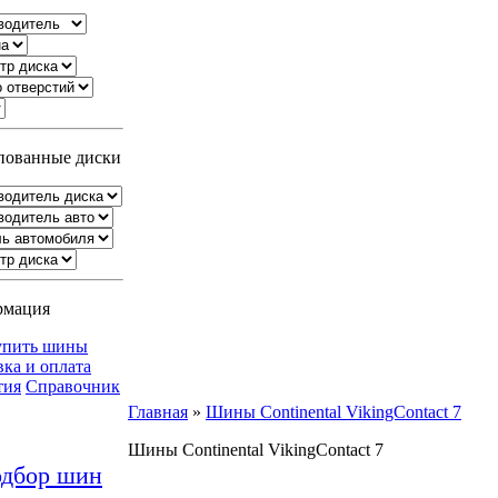
ованные диски
рмация
упить шины
вка и оплата
тия
Справочник
Главная
»
Шины Continental VikingContact 7
Шины Continental VikingContact 7
дбор шин