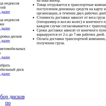
на Ваш выбор.
ца индексов
Товар отгружается в транспортные компа
стей
поступления денежных средств на карту и
 далее
организации, в течении двух рабочих дней
Стоимость доставки зависит от веса груза
ца индексов
(типоразмер и кол-во колес) и конечного 
зки
каждом случае согласовывается с транспо
 далее
Сроки доставки зависят от конечного пун
варьируются от 2-х до 7-ми рабочих дней.
ровка дисков
Оплата доставки транспортной компании,
 далее
получении груза.
автомобильных
в
 далее
ыбрать
обильный диск
 далее
бор дисков
по