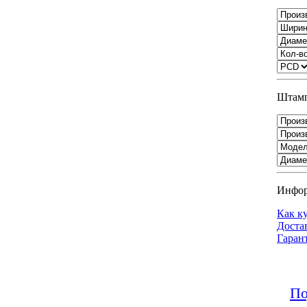
Штамп
Инфо
Как к
Доста
Гаран
По