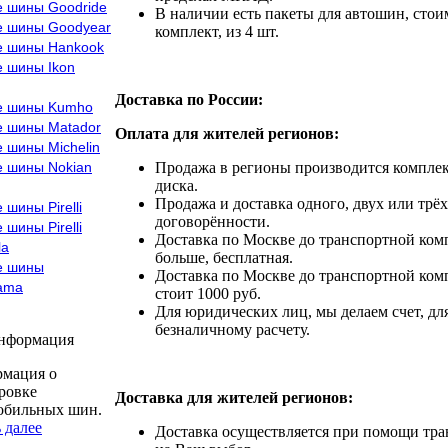
е шины Goodride
В наличии есть пакеты для автошин, стоим
е шины Goodyear
комплект, из 4 шт.
е шины Hankook
е шины Ikon
Доставка по России:
е шины Kumho
е шины Matador
Оплата для жителей регионов:
 шины Michelin
е шины Nokian
Продажа в регионы производится комплек
диска.
Продажа и доставка одного, двух или трёх
 шины Pirelli
договорённости.
 шины Pirelli
Доставка по Москве до транспортной комп
la
больше, бесплатная.
е шины
Доставка по Москве до транспортной комп
ama
стоит 1000 руб.
Для юридических лиц, мы делаем счет, дл
безналичному расчету.
информация
мация о
ровке
Доставка для жителей регионов:
обильных шин.
 далее
Доставка осуществляется при помощи тр