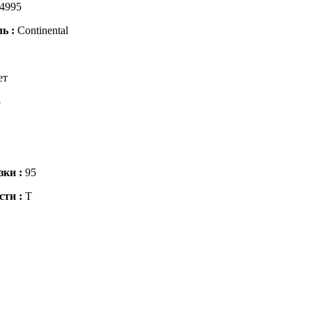
4995
ль :
Continental
ет
5
зки :
95
сти :
T