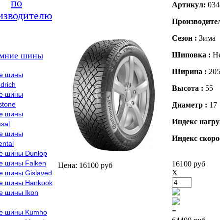
по
Артикул:
034
изводителю
Производите
Сезон :
Зима
мние шины
Шиповка :
Н
Ширина :
20
е шины
drich
Высота :
55
е шины
stone
Диаметр :
17
е шины
Индекс нагру
sal
е шины
Индекс скоро
ental
е шины Dunlop
е шины Falken
16100 руб
Цена: 16100 руб
X
е шины Gislaved
е шины Hankook
е шины Ikon
=
е шины Kumho