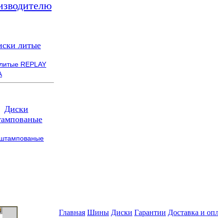
изводителю
иски литые
 литые REPLAY
A
Диски
ампованые
 штампованые
Главная
Шины
Диски
Гарантии
Доставка и оп