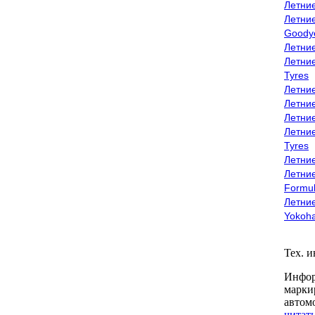
Летни
Летни
Goody
Летни
Летни
Tyres
Летни
Летни
Летние
Летни
Tyres
Летние
Летние
Formu
Летни
Yokoh
Тех. 
Инфор
марки
автом
читать