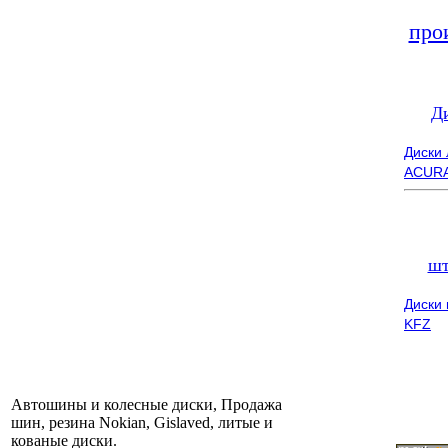
про
Д
Диски
ACUR
шт
Диски
KFZ
Автошины и колесные диски, Продажа
шин, резина Nokian, Gislaved, литые и
кованые диски.