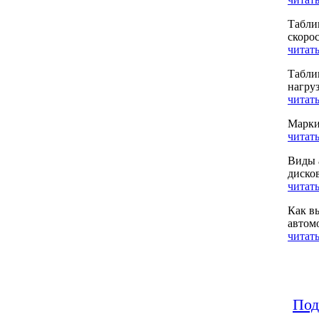
Табли
скоро
читать
Табли
нагру
читать
Марки
читать
Виды 
диско
читать
Как в
автом
читать
Под