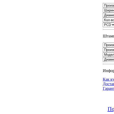
Штамп
Инфо
Как к
Доста
Гаран
По