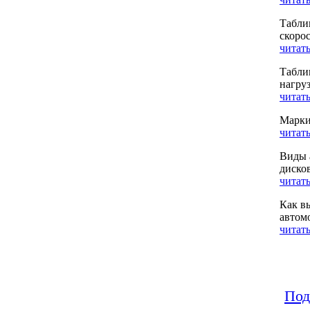
Табли
скоро
читать
Табли
нагру
читать
Марки
читать
Виды 
диско
читать
Как в
автом
читать
Под