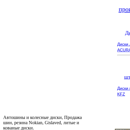
про
Д
Диски
ACUR
шт
Диски
KFZ
Автошины и колесные диски, Продажа
шин, резина Nokian, Gislaved, литые и
кованые диски.