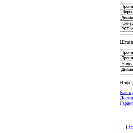
Штамп
Инфо
Как к
Доста
Гаран
По