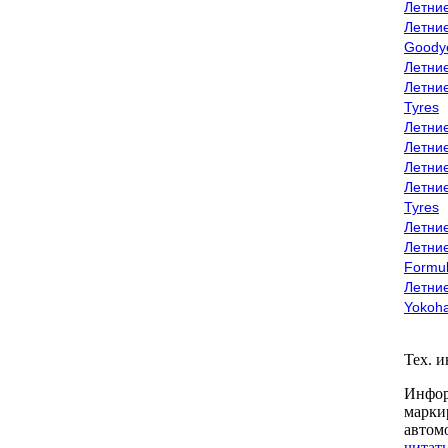
Летни
Летни
Goody
Летни
Летни
Tyres
Летни
Летни
Летние
Летни
Tyres
Летние
Летние
Formu
Летни
Yokoh
Тех. 
Инфор
марки
автом
читать