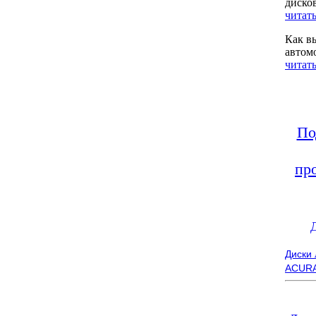
диско
читать
Как в
автом
читать
По
пр
Диски
ACUR