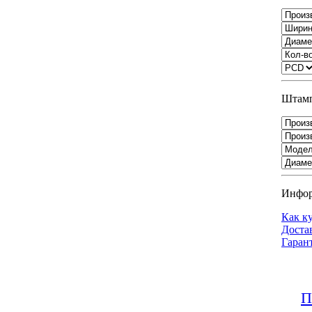
Штамп
Инфо
Как к
Доста
Гаран
П