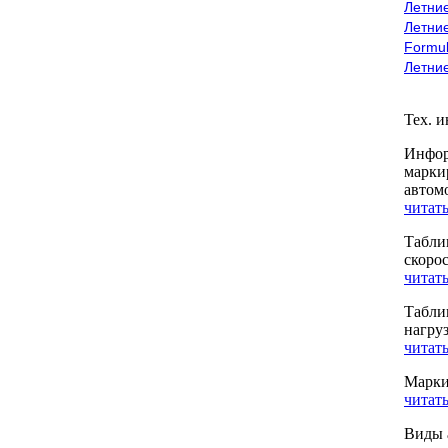
Летние
Летние
Formu
Летни
Тех. 
Инфор
марки
автом
читать
Табли
скоро
читать
Табли
нагру
читать
Марки
читать
Виды 