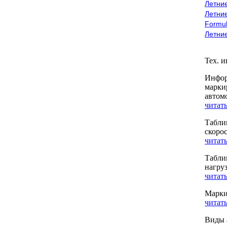
Летние
Летние
Formu
Летни
Тех. 
Инфор
марки
автом
читать
Табли
скоро
читать
Табли
нагру
читать
Марки
читать
Виды 