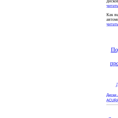
диско
читать
Как в
автом
читать
По
пр
Диски
ACUR