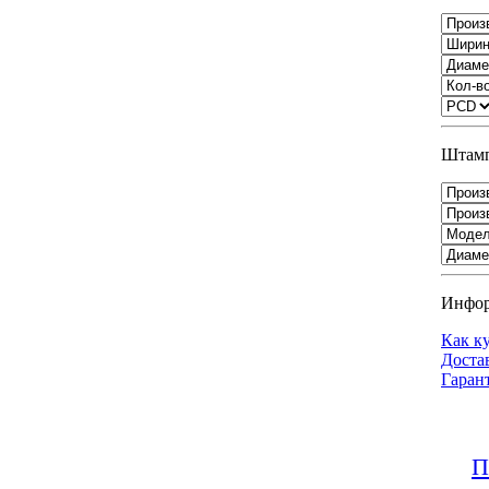
Штамп
Инфо
Как к
Доста
Гаран
П