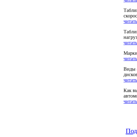
Табли
скоро
читать
Табли
нагру
читать
Марки
читать
Виды 
диско
читать
Как в
автом
читать
Под