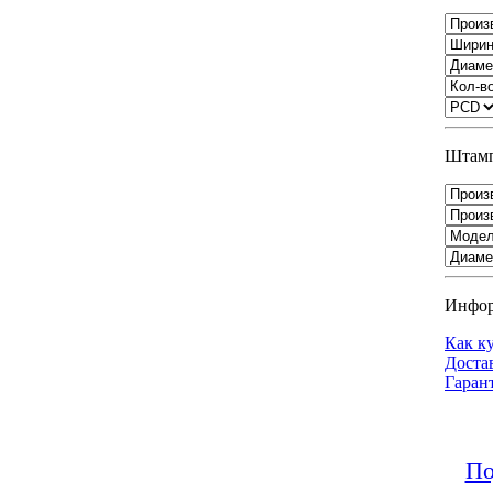
Штамп
Инфо
Как к
Доста
Гаран
По