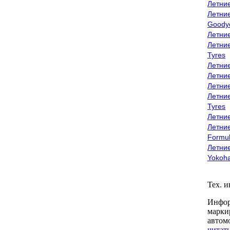
Летни
Летни
Goody
Летни
Летни
Tyres
Летни
Летни
Летние
Летни
Tyres
Летние
Летние
Formu
Летни
Yokoh
Тех. 
Инфор
марки
автом
читать