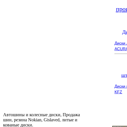
про
Д
Диски
ACUR
шт
Диски
KFZ
Автошины и колесные диски, Продажа
шин, резина Nokian, Gislaved, литые и
кованые диски.