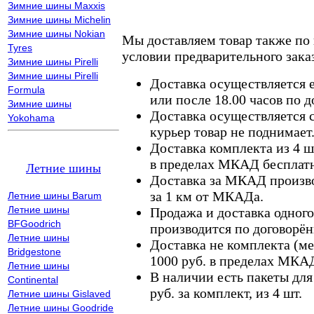
Зимние шины Maxxis
Зимние шины Michelin
Зимние шины Nokian
Мы доставляем товар также по
Tyres
условии предварительного заказ
Зимние шины Pirelli
Зимние шины Pirelli
Доставка осуществляется е
Formula
или после 18.00 часов по 
Зимние шины
Доставка осуществляется с
Yokohama
курьер товар не поднимает
Доставка комплекта из 4 ш
в пределах МКАД бесплатн
Летние шины
Доставка за МКАД произво
за 1 км от МКАДа.
Летние шины Barum
Летние шины
Продажа и доставка одного,
BFGoodrich
производится по договорён
Летние шины
Доставка не комплекта (ме
Bridgestone
1000 руб. в пределах МКА
Летние шины
В наличии есть пакеты дл
Continental
руб. за комплект, из 4 шт.
Летние шины Gislaved
Летние шины Goodride