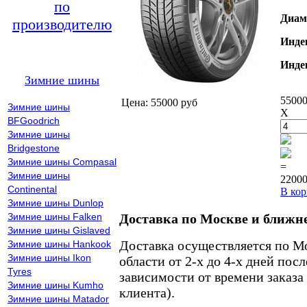
по
Диам
производителю
Инде
Инде
Зимние шины
55000
Цена: 55000 руб
Зимние шины
X
BFGoodrich
Зимние шины
Bridgestone
Зимние шины Compasal
=
Зимние шины
22000
Continental
В кор
Зимние шины Dunlop
Зимние шины Falken
Доставка по Москве и ближн
Зимние шины Gislaved
Доставка осуществляется по М
Зимние шины Hankook
Зимние шины Ikon
области от 2-х до 4-х дней пос
Tyres
зависимости от времени заказа
Зимние шины Kumho
клиента).
Зимние шины Matador