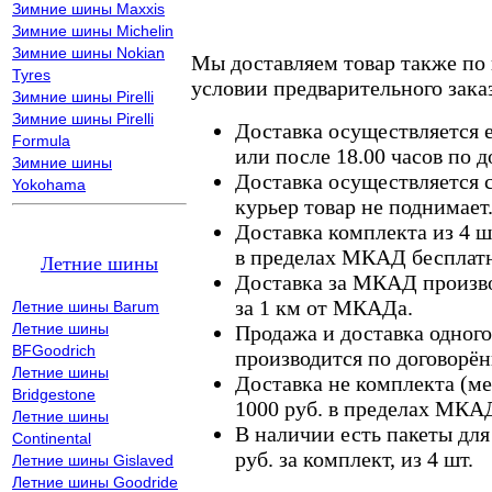
Зимние шины Maxxis
Зимние шины Michelin
Зимние шины Nokian
Мы доставляем товар также по
Tyres
условии предварительного заказ
Зимние шины Pirelli
Зимние шины Pirelli
Доставка осуществляется е
Formula
или после 18.00 часов по 
Зимние шины
Доставка осуществляется с
Yokohama
курьер товар не поднимает
Доставка комплекта из 4 ш
в пределах МКАД бесплатн
Летние шины
Доставка за МКАД произво
за 1 км от МКАДа.
Летние шины Barum
Летние шины
Продажа и доставка одного,
BFGoodrich
производится по договорён
Летние шины
Доставка не комплекта (ме
Bridgestone
1000 руб. в пределах МКА
Летние шины
В наличии есть пакеты дл
Continental
руб. за комплект, из 4 шт.
Летние шины Gislaved
Летние шины Goodride