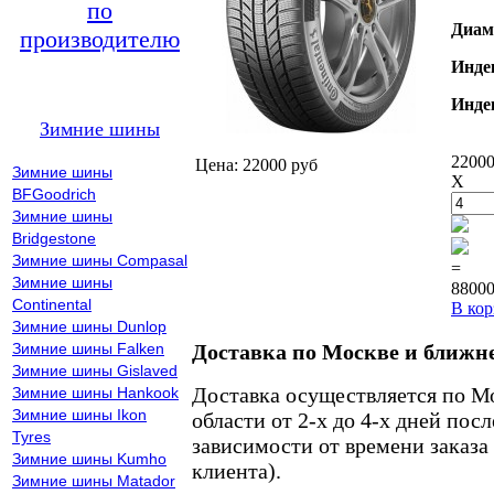
по
Диам
производителю
Инде
Инде
Зимние шины
22000
Цена: 22000 руб
Зимние шины
X
BFGoodrich
Зимние шины
Bridgestone
Зимние шины Compasal
=
Зимние шины
88000
Continental
В кор
Зимние шины Dunlop
Зимние шины Falken
Доставка по Москве и ближн
Зимние шины Gislaved
Доставка осуществляется по М
Зимние шины Hankook
Зимние шины Ikon
области от 2-х до 4-х дней пос
Tyres
зависимости от времени заказа
Зимние шины Kumho
клиента).
Зимние шины Matador