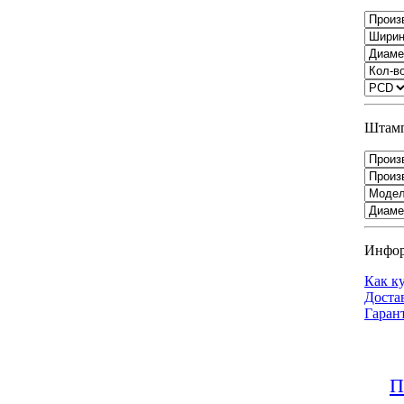
Штамп
Инфо
Как к
Доста
Гаран
П