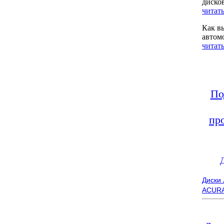
диско
читать
Как в
автом
читать
По
пр
Диски
ACUR