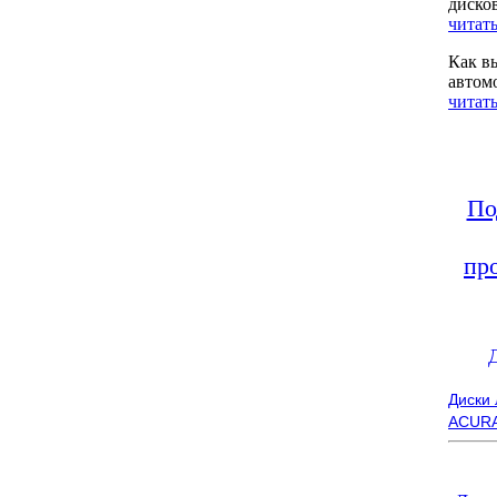
диско
читать
Как в
автом
читать
По
пр
Диски
ACUR