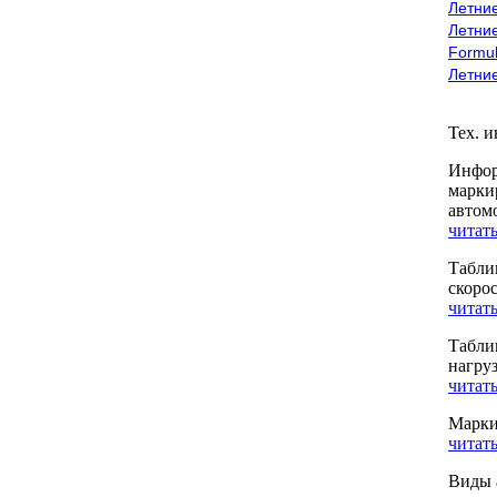
Летние
Летние
Formu
Летни
Тех. 
Инфор
марки
автом
читать
Табли
скоро
читать
Табли
нагру
читать
Марки
читать
Виды 