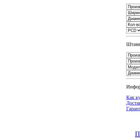
Штамп
Инфо
Как к
Доста
Гаран
П