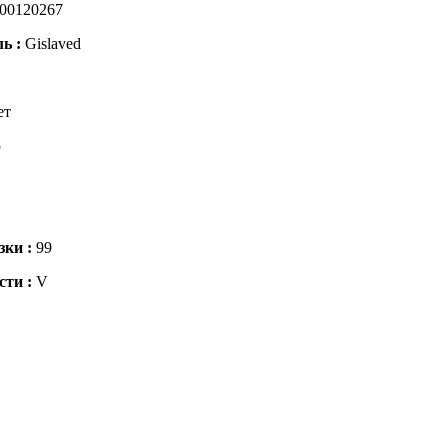
00120267
ль :
Gislaved
ет
5
зки :
99
сти :
V