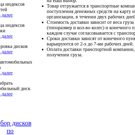
на Ваш выбор.
ца индексов
Товар отгружается в транспортные компа
стей
поступления денежных средств на карту и
 далее
организации, в течении двух рабочих дней
Стоимость доставки зависит от веса груза
ца индексов
(типоразмер и кол-во колес) и конечного 
зки
каждом случае согласовывается с транспо
 далее
Сроки доставки зависят от конечного пун
варьируются от 2-х до 7-ми рабочих дней.
ровка дисков
Оплата доставки транспортной компании,
 далее
получении груза.
автомобильных
в
 далее
ыбрать
обильный диск
 далее
бор дисков
по