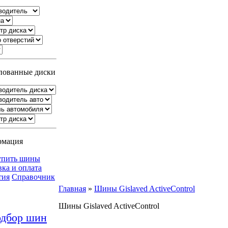
ованные диски
рмация
упить шины
вка и оплата
тия
Справочник
Главная
»
Шины Gislaved ActiveControl
Шины Gislaved ActiveControl
дбор шин