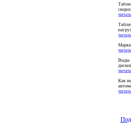
Табли
скоро
читать
Табли
нагру
читать
Марки
читать
Виды 
диско
читать
Как в
автом
читать
Под