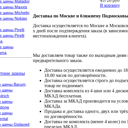
43720 руб
е шины Matador
В корзину
е шины Maxxis
е шины Michelin
Доставка по Москве и ближнему Подмосковь
е шины Nokian
Доставка осуществляется по Москве и Московско
 шины Pirelli
х дней после подтверждения заказа (в зависимос
 шины Pirelli
местонахождения клиента).
la
е шины
ama
Мы доставляем товар также по выходным дням 
предварительного заказа.
Доставка осуществляется ежедневно до 18
тние шины
18.00 часов по договорённости.
Доставка осуществляется строго до подъез
е шины Barum
товар не поднимает.
е шины
Доставка комплекта из 4 шин или 4 диско
drich
МКАД бесплатная.
Доставка за МКАД производится на условия
е шины
МКАДа.
stone
Продажа и доставка одного, двух или трёх
е шины
по договорённости.
ental
Доставка не комплекта (менее 4 колес) по
е шины Gislaved
пределах МКАД.