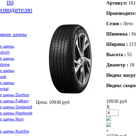
по
Артикул:
161
изводителю
Производите
Сезон :
Лето
мние шины
Шиповка :
Н
Ширина :
21
е шины
drich
Высота :
55
е шины
stone
Диаметр :
18
е шины
Индекс нагру
sal
е шины
Индекс скоро
ental
е шины Dunlop
е шины Falken
10930 руб
Цена: 10930 руб
X
е шины Gislaved
е шины Hankook
е шины Ikon
=
е шины Kumho