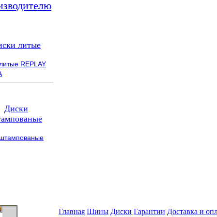
изводителю
иски литые
 литые REPLAY
A
Диски
ампованые
 штампованые
Главная
Шины
Диски
Гарантии
Доставка и оп