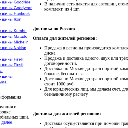
е шины Goodride
В наличии есть пакеты для автошин, стоим
е шины Goodyear
комплект, из 4 шт.
е шины Hankook
е шины Ikon
Доставка по России:
е шины Kumho
е шины Matador
Оплата для жителей регионов:
 шины Michelin
е шины Nokian
Продажа в регионы производится комплек
диска.
Продажа и доставка одного, двух или трёх
 шины Pirelli
договорённости.
 шины Pirelli
Доставка по Москве до транспортной комп
la
больше, бесплатная.
е шины
Доставка по Москве до транспортной комп
ama
стоит 1000 руб.
Для юридических лиц, мы делаем счет, дл
безналичному расчету.
информация
мация о
ровке
Доставка для жителей регионов:
обильных шин.
 далее
Доставка осуществляется при помощи тр