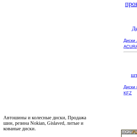
про
Д
Диски
ACUR
шт
Диски
KFZ
Автошины и колесные диски, Продажа
шин, резина Nokian, Gislaved, литые и
кованые диски.