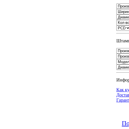
Штамп
Инфо
Как к
Доста
Гаран
По