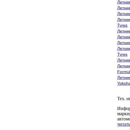
Летни
Летни
Летни
Летни
Tyres
Летни
Летни
Летние
Летни
Tyres
Летние
Летние
Formu
Летни
Yokoh
Тех. 
Инфор
марки
автом
читать