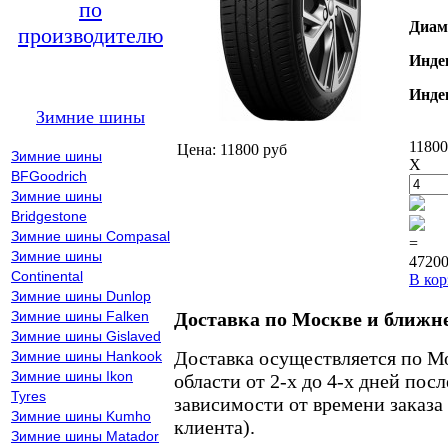
по
Диам
производителю
Инде
Инде
Зимние шины
11800
Цена: 11800 руб
Зимние шины
X
BFGoodrich
Зимние шины
Bridgestone
Зимние шины Compasal
=
Зимние шины
47200
Continental
В кор
Зимние шины Dunlop
Зимние шины Falken
Доставка по Москве и ближн
Зимние шины Gislaved
Доставка осуществляется по М
Зимние шины Hankook
Зимние шины Ikon
области от 2-х до 4-х дней пос
Tyres
зависимости от времени заказа
Зимние шины Kumho
клиента).
Зимние шины Matador