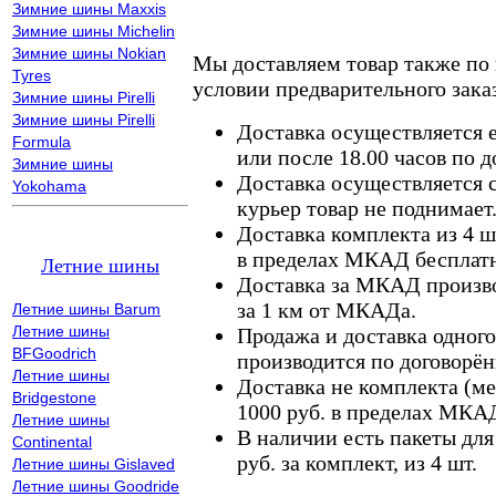
Зимние шины Maxxis
Зимние шины Michelin
Зимние шины Nokian
Мы доставляем товар также по
Tyres
условии предварительного заказ
Зимние шины Pirelli
Зимние шины Pirelli
Доставка осуществляется е
Formula
или после 18.00 часов по 
Зимние шины
Доставка осуществляется с
Yokohama
курьер товар не поднимает
Доставка комплекта из 4 ш
в пределах МКАД бесплатн
Летние шины
Доставка за МКАД произво
за 1 км от МКАДа.
Летние шины Barum
Летние шины
Продажа и доставка одного,
BFGoodrich
производится по договорён
Летние шины
Доставка не комплекта (ме
Bridgestone
1000 руб. в пределах МКА
Летние шины
В наличии есть пакеты дл
Continental
руб. за комплект, из 4 шт.
Летние шины Gislaved
Летние шины Goodride