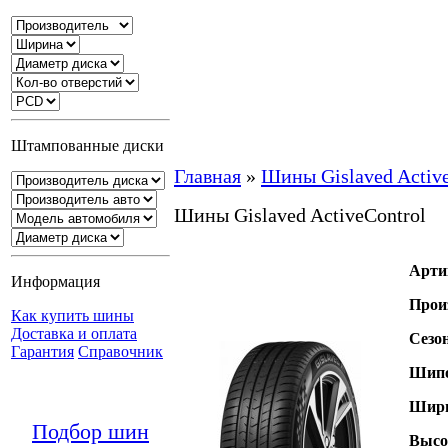
Штампованные диски
Главная
»
Шины Gislaved Active
Шины Gislaved ActiveControl
Арти
Информация
Прои
Как купить шины
Доставка и оплата
Сезо
Гарантия
Справочник
Шипо
Шири
Подбор шин
Высо