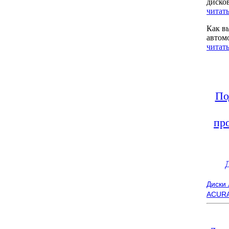
диско
читать
Как в
автом
читать
По
пр
Диски
ACUR