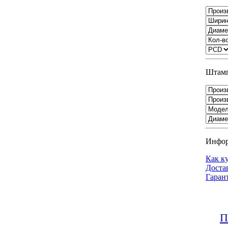
Штамп
Инфо
Как к
Доста
Гаран
П