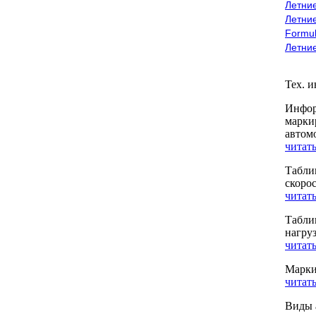
Летние
Летние
Formu
Летни
Тех. 
Инфор
марки
автом
читать
Табли
скоро
читать
Табли
нагру
читать
Марки
читать
Виды 