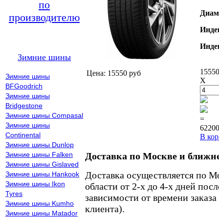
по
Диам
производителю
Инде
Инде
Зимние шины
15550
Цена: 15550 руб
Зимние шины
X
BFGoodrich
Зимние шины
Bridgestone
Зимние шины Compasal
=
Зимние шины
62200
Continental
В кор
Зимние шины Dunlop
Зимние шины Falken
Доставка по Москве и ближн
Зимние шины Gislaved
Доставка осуществляется по М
Зимние шины Hankook
Зимние шины Ikon
области от 2-х до 4-х дней пос
Tyres
зависимости от времени заказа
Зимние шины Kumho
клиента).
Зимние шины Matador