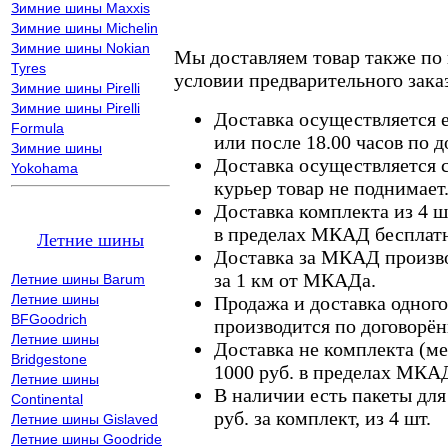
Зимние шины Maxxis
Зимние шины Michelin
Зимние шины Nokian
Мы доставляем товар также по
Tyres
условии предварительного заказ
Зимние шины Pirelli
Зимние шины Pirelli
Доставка осуществляется е
Formula
или после 18.00 часов по 
Зимние шины
Доставка осуществляется с
Yokohama
курьер товар не поднимает
Доставка комплекта из 4 ш
в пределах МКАД бесплатн
Летние шины
Доставка за МКАД произво
за 1 км от МКАДа.
Летние шины Barum
Летние шины
Продажа и доставка одного,
BFGoodrich
производится по договорён
Летние шины
Доставка не комплекта (ме
Bridgestone
1000 руб. в пределах МКА
Летние шины
В наличии есть пакеты дл
Continental
руб. за комплект, из 4 шт.
Летние шины Gislaved
Летние шины Goodride