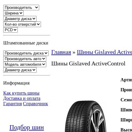
Штампованные диски
Главная
»
Шины Gislaved Active
Шины Gislaved ActiveControl
Арти
Информация
Прои
Как купить шины
Доставка и оплата
Сезо
Гарантия
Справочник
Шипо
Шири
Подбор шин
Высо