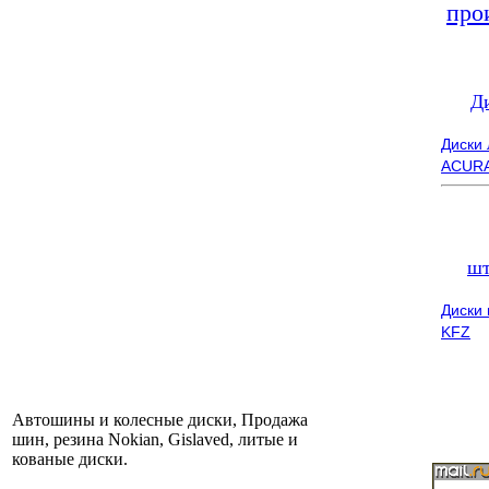
про
Д
Диски
ACUR
шт
Диски
KFZ
Автошины и колесные диски, Продажа
шин, резина Nokian, Gislaved, литые и
кованые диски.