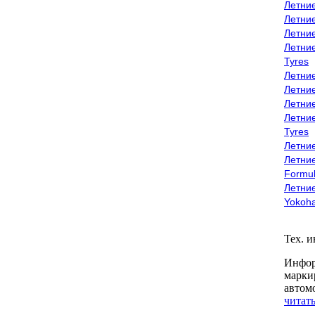
Летни
Летни
Летни
Летни
Tyres
Летни
Летни
Летние
Летни
Tyres
Летние
Летние
Formu
Летни
Yokoh
Тех. 
Инфор
марки
автом
читать