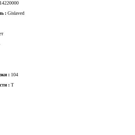
14220000
ль :
Gislaved
ет
5
зки :
104
сти :
T