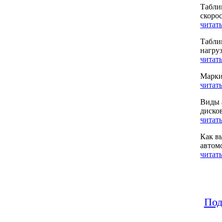
Табли
скоро
читать
Табли
нагру
читать
Марки
читать
Виды 
диско
читать
Как в
автом
читать
Под