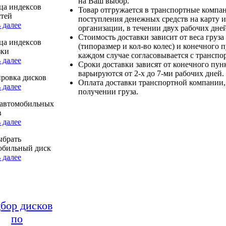
на Ваш выбор.
ца индексов
Товар отгружается в транспортные компа
стей
поступления денежных средств на карту и
 далее
организации, в течении двух рабочих дней
Стоимость доставки зависит от веса груза
ца индексов
(типоразмер и кол-во колес) и конечного 
зки
каждом случае согласовывается с транспо
 далее
Сроки доставки зависят от конечного пун
варьируются от 2-х до 7-ми рабочих дней.
ровка дисков
Оплата доставки транспортной компании,
 далее
получении груза.
автомобильных
в
 далее
ыбрать
обильный диск
 далее
бор дисков
по