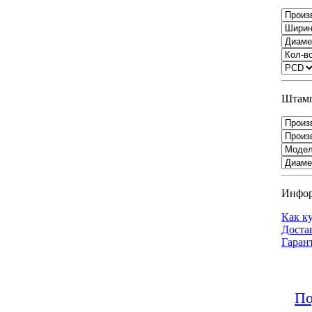
Штамп
Инфо
Как к
Доста
Гаран
По