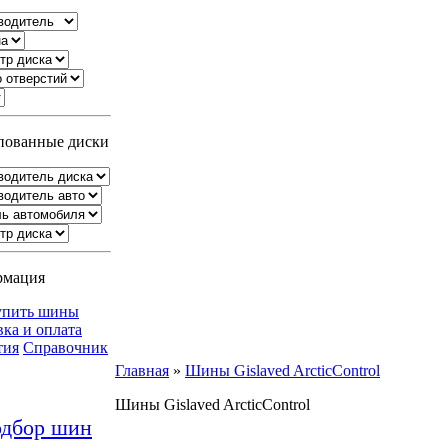
ованные диски
рмация
упить шины
вка и оплата
тия
Справочник
Главная
»
Шины Gislaved ArcticControl
Шины Gislaved ArcticControl
дбор шин