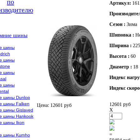
по
Артикул:
161
изводителю
Производите
Сезон :
Зима
мние шины
Шиповка :
Н
Ширина :
22
е шины
drich
Высота :
60
е шины
stone
Диаметр :
18
е шины
Индекс нагру
sal
е шины
Индекс скоро
ental
е шины Dunlop
е шины Falken
12601 руб
Цена: 12601 руб
X
е шины Gislaved
е шины Hankook
е шины Ikon
=
е шины Kumho