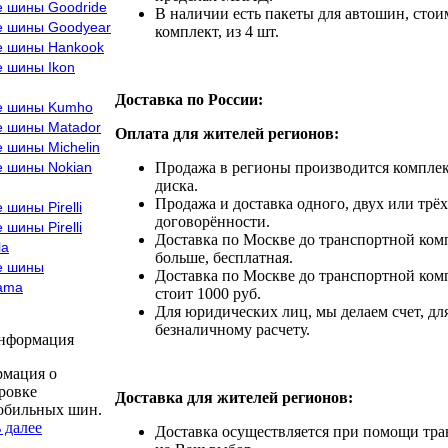
е шины Goodride
В наличии есть пакеты для автошин, стоим
е шины Goodyear
комплект, из 4 шт.
е шины Hankook
е шины Ikon
Доставка по России:
е шины Kumho
е шины Matador
Оплата для жителей регионов:
 шины Michelin
е шины Nokian
Продажа в регионы производится комплек
диска.
Продажа и доставка одного, двух или трёх
 шины Pirelli
договорённости.
 шины Pirelli
Доставка по Москве до транспортной комп
la
больше, бесплатная.
е шины
Доставка по Москве до транспортной комп
ama
стоит 1000 руб.
Для юридических лиц, мы делаем счет, дл
безналичному расчету.
информация
мация о
ровке
Доставка для жителей регионов:
обильных шин.
 далее
Доставка осуществляется при помощи тр