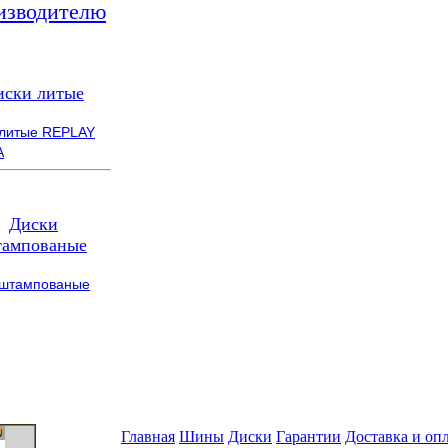
изводителю
иски литые
 литые REPLAY
A
Диски
ампованые
 штампованые
Главная
Шины
Диски
Гарантии
Доставка и оп