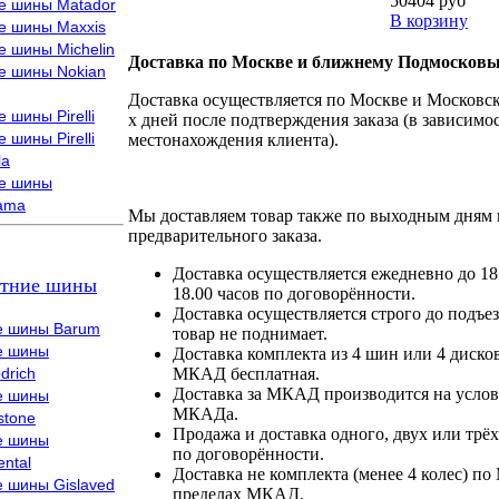
50404 руб
е шины Matador
В корзину
е шины Maxxis
е шины Michelin
Доставка по Москве и ближнему Подмосковь
е шины Nokian
Доставка осуществляется по Москве и Московско
 шины Pirelli
х дней после подтверждения заказа (в зависимос
 шины Pirelli
местонахождения клиента).
la
е шины
ama
Мы доставляем товар также по выходным дням 
предварительного заказа.
Доставка осуществляется ежедневно до 18
тние шины
18.00 часов по договорённости.
Доставка осуществляется строго до подъез
е шины Barum
товар не поднимает.
е шины
Доставка комплекта из 4 шин или 4 диско
drich
МКАД бесплатная.
Доставка за МКАД производится на условия
е шины
МКАДа.
stone
Продажа и доставка одного, двух или трёх
е шины
по договорённости.
ental
Доставка не комплекта (менее 4 колес) по
е шины Gislaved
пределах МКАД.