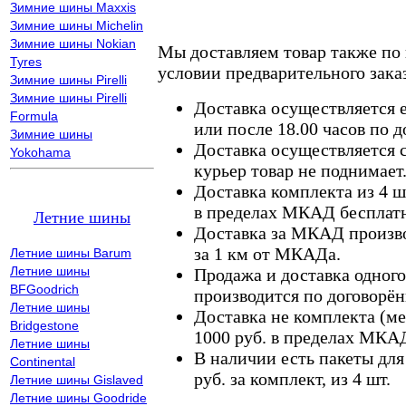
Зимние шины Maxxis
Зимние шины Michelin
Зимние шины Nokian
Мы доставляем товар также по
Tyres
условии предварительного заказ
Зимние шины Pirelli
Зимние шины Pirelli
Доставка осуществляется е
Formula
или после 18.00 часов по 
Зимние шины
Доставка осуществляется с
Yokohama
курьер товар не поднимает
Доставка комплекта из 4 ш
в пределах МКАД бесплатн
Летние шины
Доставка за МКАД произво
за 1 км от МКАДа.
Летние шины Barum
Летние шины
Продажа и доставка одного,
BFGoodrich
производится по договорён
Летние шины
Доставка не комплекта (ме
Bridgestone
1000 руб. в пределах МКА
Летние шины
В наличии есть пакеты дл
Continental
руб. за комплект, из 4 шт.
Летние шины Gislaved
Летние шины Goodride