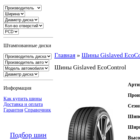
Штампованные диски
Главная
»
Шины Gislaved EcoCo
Шины Gislaved EcoControl
Арти
Информация
Прои
Как купить шины
Доставка и оплата
Сезо
Гарантия
Справочник
Шипо
Шири
Подбор шин
Высо