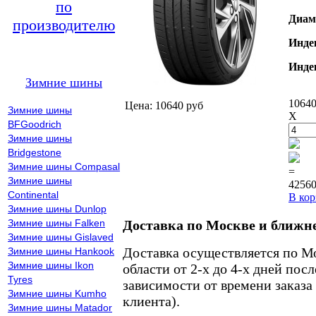
по
Диам
производителю
Инде
Инде
Зимние шины
10640
Цена: 10640 руб
Зимние шины
X
BFGoodrich
Зимние шины
Bridgestone
Зимние шины Compasal
=
Зимние шины
42560
Continental
В кор
Зимние шины Dunlop
Зимние шины Falken
Доставка по Москве и ближн
Зимние шины Gislaved
Доставка осуществляется по М
Зимние шины Hankook
Зимние шины Ikon
области от 2-х до 4-х дней пос
Tyres
зависимости от времени заказа
Зимние шины Kumho
клиента).
Зимние шины Matador