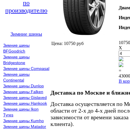
по
Диам
производителю
Инде
Инде
Зимние шины
10750
Цена: 10750 руб
Зимние шины
X
BFGoodrich
Зимние шины
Bridgestone
Зимние шины Compasal
=
Зимние шины
43000
Continental
В кор
Зимние шины Dunlop
Зимние шины Falken
Доставка по Москве и ближн
Зимние шины Gislaved
Доставка осуществляется по М
Зимние шины Hankook
Зимние шины Ikon
области от 2-х до 4-х дней пос
Tyres
зависимости от времени заказа
Зимние шины Kumho
клиента).
Зимние шины Matador