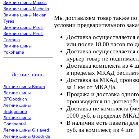
Зимние шины Maxxis
Зимние шины Michelin
Зимние шины Nokian
Мы доставляем товар также по
Tyres
условии предварительного заказ
Зимние шины Pirelli
Зимние шины Pirelli
Доставка осуществляется е
Formula
или после 18.00 часов по 
Зимние шины
Доставка осуществляется с
Yokohama
курьер товар не поднимает
Доставка комплекта из 4 ш
в пределах МКАД бесплатн
Летние шины
Доставка за МКАД произво
за 1 км от МКАДа.
Летние шины Barum
Летние шины
Продажа и доставка одного,
BFGoodrich
производится по договорён
Летние шины
Доставка не комплекта (ме
Bridgestone
1000 руб. в пределах МКА
Летние шины
В наличии есть пакеты дл
Continental
руб. за комплект, из 4 шт.
Летние шины Gislaved
Летние шины Goodride