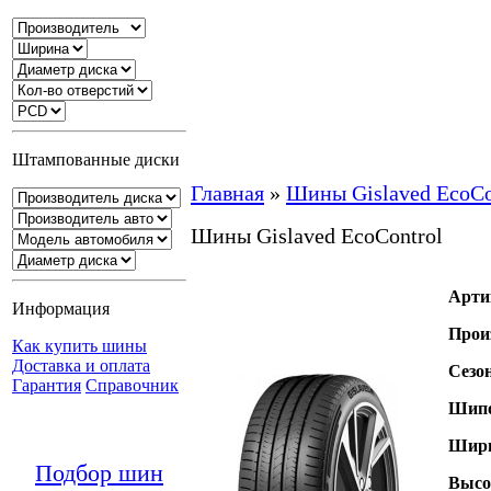
Штампованные диски
Главная
»
Шины Gislaved EcoCo
Шины Gislaved EcoControl
Арти
Информация
Прои
Как купить шины
Доставка и оплата
Сезо
Гарантия
Справочник
Шипо
Шири
Подбор шин
Высо