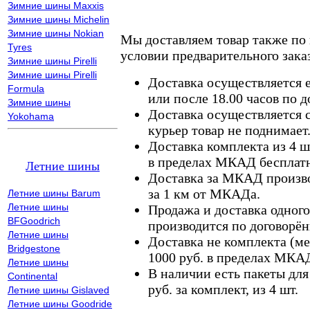
Зимние шины Maxxis
Зимние шины Michelin
Зимние шины Nokian
Мы доставляем товар также по
Tyres
условии предварительного заказ
Зимние шины Pirelli
Зимние шины Pirelli
Доставка осуществляется е
Formula
или после 18.00 часов по 
Зимние шины
Доставка осуществляется с
Yokohama
курьер товар не поднимает
Доставка комплекта из 4 ш
в пределах МКАД бесплатн
Летние шины
Доставка за МКАД произво
за 1 км от МКАДа.
Летние шины Barum
Летние шины
Продажа и доставка одного,
BFGoodrich
производится по договорён
Летние шины
Доставка не комплекта (ме
Bridgestone
1000 руб. в пределах МКА
Летние шины
В наличии есть пакеты дл
Continental
руб. за комплект, из 4 шт.
Летние шины Gislaved
Летние шины Goodride