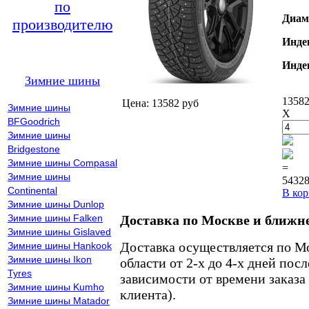
по
Диам
производителю
Инде
Инде
Зимние шины
13582
Цена: 13582 руб
Зимние шины
X
BFGoodrich
Зимние шины
Bridgestone
Зимние шины Compasal
=
Зимние шины
54328
Continental
В кор
Зимние шины Dunlop
Зимние шины Falken
Доставка по Москве и ближн
Зимние шины Gislaved
Доставка осуществляется по М
Зимние шины Hankook
Зимние шины Ikon
области от 2-х до 4-х дней пос
Tyres
зависимости от времени заказа
Зимние шины Kumho
клиента).
Зимние шины Matador