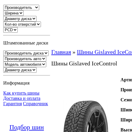
Штампованные диски
Главная
»
Шины Gislaved IceCon
Шины Gislaved IceControl
Арти
Информация
Прои
Как купить шины
Доставка и оплата
Сезо
Гарантия
Справочник
Шипо
Шири
Подбор шин
Высо