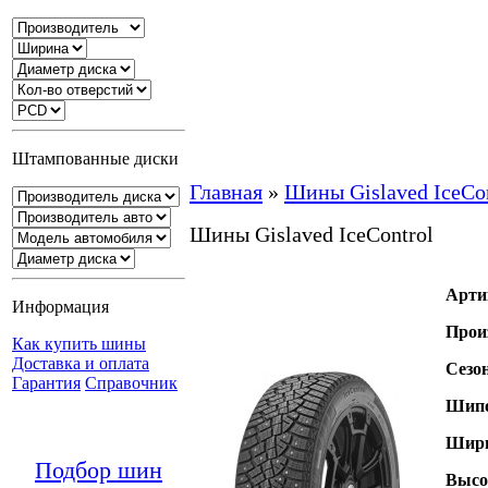
Штампованные диски
Главная
»
Шины Gislaved IceCon
Шины Gislaved IceControl
Арти
Информация
Прои
Как купить шины
Доставка и оплата
Сезо
Гарантия
Справочник
Шипо
Шири
Подбор шин
Высо