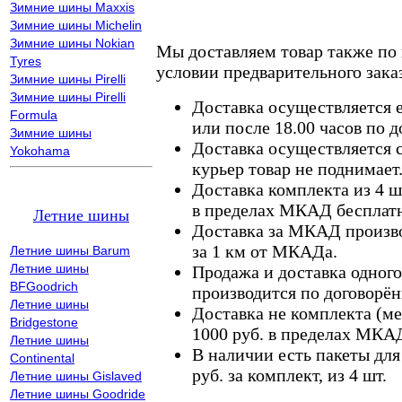
Зимние шины Maxxis
Зимние шины Michelin
Зимние шины Nokian
Мы доставляем товар также по
Tyres
условии предварительного заказ
Зимние шины Pirelli
Зимние шины Pirelli
Доставка осуществляется е
Formula
или после 18.00 часов по 
Зимние шины
Доставка осуществляется с
Yokohama
курьер товар не поднимает
Доставка комплекта из 4 ш
в пределах МКАД бесплатн
Летние шины
Доставка за МКАД произво
за 1 км от МКАДа.
Летние шины Barum
Летние шины
Продажа и доставка одного,
BFGoodrich
производится по договорён
Летние шины
Доставка не комплекта (ме
Bridgestone
1000 руб. в пределах МКА
Летние шины
В наличии есть пакеты дл
Continental
руб. за комплект, из 4 шт.
Летние шины Gislaved
Летние шины Goodride