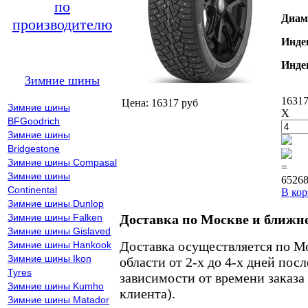
по
Диам
производителю
Инде
Инде
Зимние шины
16317
Цена: 16317 руб
Зимние шины
X
BFGoodrich
Зимние шины
Bridgestone
Зимние шины Compasal
=
Зимние шины
65268
Continental
В кор
Зимние шины Dunlop
Зимние шины Falken
Доставка по Москве и ближн
Зимние шины Gislaved
Доставка осуществляется по М
Зимние шины Hankook
Зимние шины Ikon
области от 2-х до 4-х дней пос
Tyres
зависимости от времени заказа
Зимние шины Kumho
клиента).
Зимние шины Matador