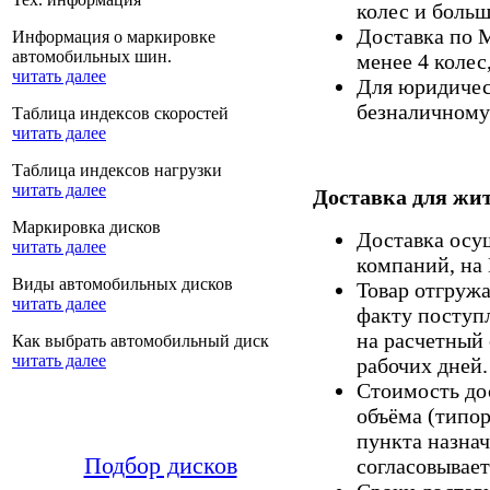
колес и больш
Доставка по 
Информация о маркировке
автомобильных шин.
менее 4 колес
читать далее
Для юридическ
безналичному 
Таблица индексов скоростей
читать далее
Таблица индексов нагрузки
читать далее
Доставка для жит
Маркировка дисков
Доставка осу
читать далее
компаний, на
Виды автомобильных дисков
Товар отгруж
читать далее
факту поступ
на расчетный 
Как выбрать автомобильный диск
читать далее
рабочих дней.
Стоимость дос
объёма (типор
пункта назнач
Подбор дисков
согласовывает