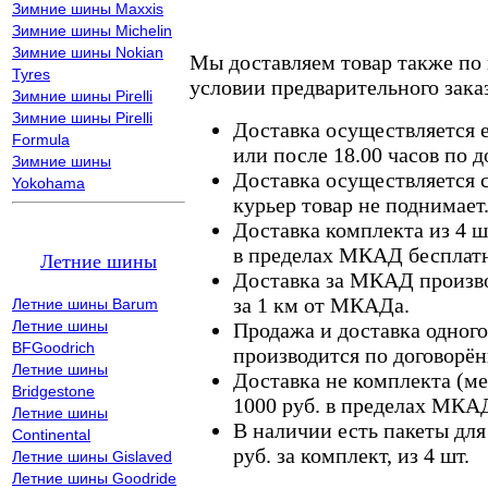
Зимние шины Maxxis
Зимние шины Michelin
Зимние шины Nokian
Мы доставляем товар также по
Tyres
условии предварительного заказ
Зимние шины Pirelli
Зимние шины Pirelli
Доставка осуществляется е
Formula
или после 18.00 часов по 
Зимние шины
Доставка осуществляется с
Yokohama
курьер товар не поднимает
Доставка комплекта из 4 ш
в пределах МКАД бесплатн
Летние шины
Доставка за МКАД произво
за 1 км от МКАДа.
Летние шины Barum
Летние шины
Продажа и доставка одного,
BFGoodrich
производится по договорён
Летние шины
Доставка не комплекта (ме
Bridgestone
1000 руб. в пределах МКА
Летние шины
В наличии есть пакеты дл
Continental
руб. за комплект, из 4 шт.
Летние шины Gislaved
Летние шины Goodride