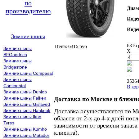
по
Диам
производителю
Инде
Инде
Зимние шины
6316 
Цена: 6316 руб
Зимние шины
X
BFGoodrich
Зимние шины
Bridgestone
Зимние шины Compasal
=
Зимние шины
25264
Continental
В кор
Зимние шины Dunlop
Зимние шины Falken
Доставка по Москве и ближн
Зимние шины Gislaved
Доставка осуществляется по М
Зимние шины Hankook
Зимние шины Ikon
области от 2-х до 4-х дней пос
Tyres
зависимости от времени заказа
Зимние шины Kumho
клиента).
Зимние шины Matador