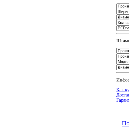
Штамп
Инфо
Как к
Доста
Гаран
По