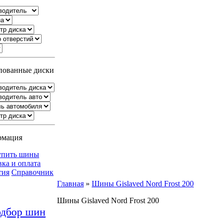
ованные диски
рмация
упить шины
вка и оплата
тия
Справочник
Главная
»
Шины Gislaved Nord Frost 200
Шины Gislaved Nord Frost 200
дбор шин