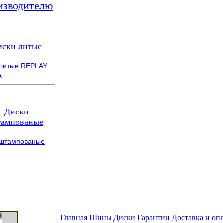
изводителю
иски литые
 литые REPLAY
A
Диски
ампованые
 штампованые
Главная
Шины
Диски
Гарантии
Доставка и оп