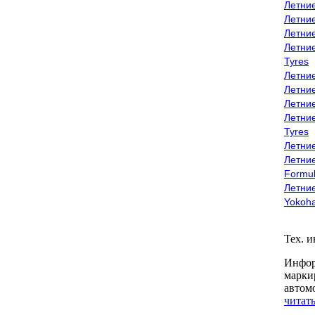
Летни
Летни
Летни
Летни
Tyres
Летни
Летни
Летние
Летни
Tyres
Летние
Летние
Formu
Летни
Yokoh
Тех. 
Инфор
марки
автом
читать