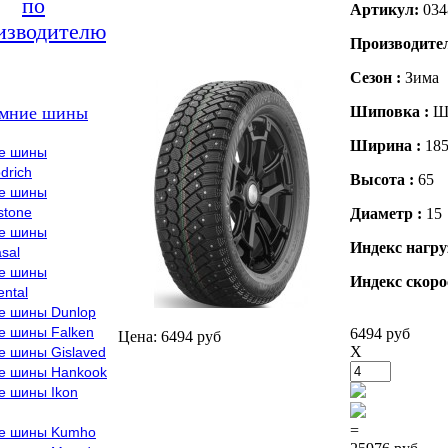
по
Артикул:
034
изводителю
Производите
Сезон :
Зима
мние шины
Шиповка :
Ш
Ширина :
18
е шины
drich
Высота :
65
е шины
stone
Диаметр :
15
е шины
Индекс нагру
sal
е шины
Индекс скоро
ental
е шины Dunlop
е шины Falken
6494 руб
Цена: 6494 руб
X
е шины Gislaved
е шины Hankook
е шины Ikon
=
е шины Kumho