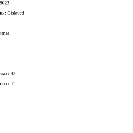
8023
ль :
Gislaved
ипы
5
зки :
92
сти :
T