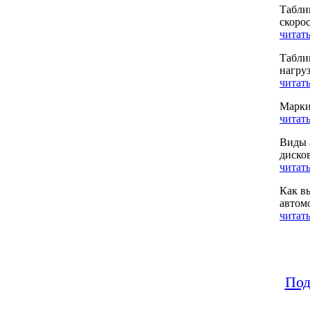
Табли
скоро
читать
Табли
нагру
читать
Марки
читать
Виды 
диско
читать
Как в
автом
читать
Под