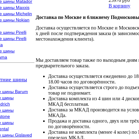
25976 руб
е шины Matador
В корзину
е шины Maxxis
е шины Michelin
Доставка по Москве и ближнему Подмосковь
е шины Nokian
Доставка осуществляется по Москве и Московско
 шины Pirelli
х дней после подтверждения заказа (в зависимос
 шины Pirelli
местонахождения клиента).
la
е шины
ama
Мы доставляем товар также по выходным дням 
предварительного заказа.
Доставка осуществляется ежедневно до 18
тние шины
18.00 часов по договорённости.
Доставка осуществляется строго до подъез
е шины Barum
товар не поднимает.
е шины
Доставка комплекта из 4 шин или 4 диско
drich
МКАД бесплатная.
Доставка за МКАД производится на условия
е шины
МКАДа.
stone
Продажа и доставка одного, двух или трёх
е шины
по договорённости.
ental
Доставка не комплекта (менее 4 колес) по
е шины Gislaved
пределах МКАД.