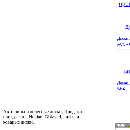
про
Д
Диски
ACUR
шт
Диски
KFZ
Автошины и колесные диски, Продажа
шин, резина Nokian, Gislaved, литые и
кованые диски.