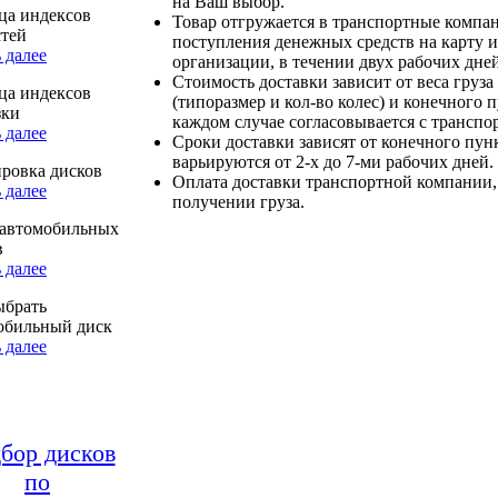
на Ваш выбор.
ца индексов
Товар отгружается в транспортные компа
стей
поступления денежных средств на карту и
 далее
организации, в течении двух рабочих дней
Стоимость доставки зависит от веса груза
ца индексов
(типоразмер и кол-во колес) и конечного 
зки
каждом случае согласовывается с транспо
 далее
Сроки доставки зависят от конечного пун
варьируются от 2-х до 7-ми рабочих дней.
ровка дисков
Оплата доставки транспортной компании,
 далее
получении груза.
автомобильных
в
 далее
ыбрать
обильный диск
 далее
бор дисков
по