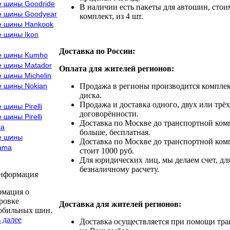
е шины Goodride
В наличии есть пакеты для автошин, стоим
е шины Goodyear
комплект, из 4 шт.
е шины Hankook
е шины Ikon
Доставка по России:
е шины Kumho
е шины Matador
Оплата для жителей регионов:
 шины Michelin
е шины Nokian
Продажа в регионы производится комплек
диска.
Продажа и доставка одного, двух или трёх
 шины Pirelli
договорённости.
 шины Pirelli
Доставка по Москве до транспортной комп
la
больше, бесплатная.
е шины
Доставка по Москве до транспортной комп
ama
стоит 1000 руб.
Для юридических лиц, мы делаем счет, дл
безналичному расчету.
информация
мация о
ровке
Доставка для жителей регионов:
обильных шин.
 далее
Доставка осуществляется при помощи тр