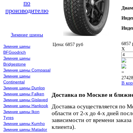
по
Диам
производителю
Инде
Инде
Зимние шины
6857 
Цена: 6857 руб
Зимние шины
X
BFGoodrich
Зимние шины
Bridgestone
Зимние шины Compasal
=
Зимние шины
27428
Continental
В кор
Зимние шины Dunlop
Зимние шины Falken
Доставка по Москве и ближн
Зимние шины Gislaved
Доставка осуществляется по М
Зимние шины Hankook
Зимние шины Ikon
области от 2-х до 4-х дней пос
Tyres
зависимости от времени заказа
Зимние шины Kumho
клиента).
Зимние шины Matador