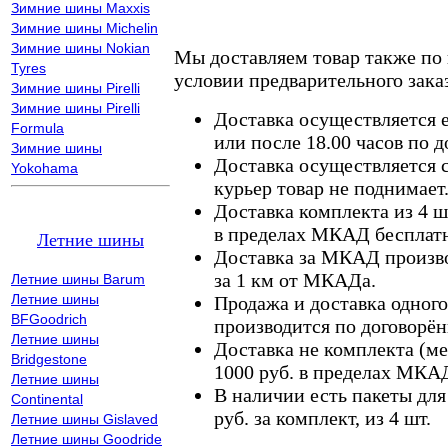
Зимние шины Maxxis
Зимние шины Michelin
Зимние шины Nokian
Мы доставляем товар также по
Tyres
условии предварительного заказ
Зимние шины Pirelli
Зимние шины Pirelli
Доставка осуществляется е
Formula
или после 18.00 часов по 
Зимние шины
Доставка осуществляется с
Yokohama
курьер товар не поднимает
Доставка комплекта из 4 ш
в пределах МКАД бесплатн
Летние шины
Доставка за МКАД произво
за 1 км от МКАДа.
Летние шины Barum
Летние шины
Продажа и доставка одного,
BFGoodrich
производится по договорён
Летние шины
Доставка не комплекта (ме
Bridgestone
1000 руб. в пределах МКА
Летние шины
В наличии есть пакеты дл
Continental
руб. за комплект, из 4 шт.
Летние шины Gislaved
Летние шины Goodride