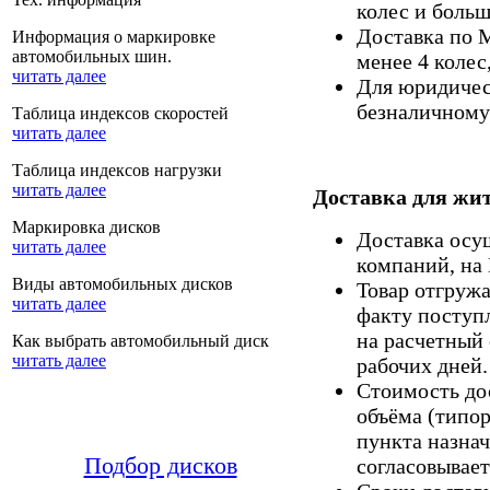
колес и больш
Доставка по 
Информация о маркировке
автомобильных шин.
менее 4 колес
читать далее
Для юридическ
безналичному 
Таблица индексов скоростей
читать далее
Таблица индексов нагрузки
читать далее
Доставка для жит
Маркировка дисков
Доставка осу
читать далее
компаний, на
Виды автомобильных дисков
Товар отгруж
читать далее
факту поступ
на расчетный 
Как выбрать автомобильный диск
читать далее
рабочих дней.
Стоимость дос
объёма (типор
пункта назнач
Подбор дисков
согласовывает