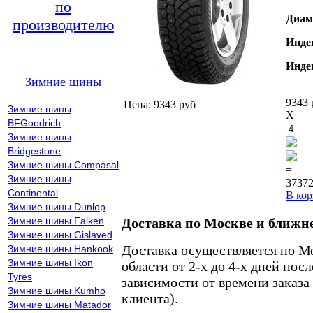
по
Диам
производителю
Инде
Инде
Зимние шины
9343 
Цена: 9343 руб
Зимние шины
X
BFGoodrich
Зимние шины
Bridgestone
Зимние шины Compasal
=
Зимние шины
37372
Continental
В кор
Зимние шины Dunlop
Зимние шины Falken
Доставка по Москве и ближн
Зимние шины Gislaved
Доставка осуществляется по М
Зимние шины Hankook
Зимние шины Ikon
области от 2-х до 4-х дней пос
Tyres
зависимости от времени заказа
Зимние шины Kumho
клиента).
Зимние шины Matador