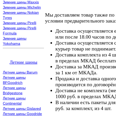
Зимние шины Maxxis
Зимние шины Michelin
Зимние шины Nokian
Мы доставляем товар также по
Tyres
условии предварительного заказ
Зимние шины Pirelli
Зимние шины Pirelli
Доставка осуществляется е
Formula
или после 18.00 часов по 
Зимние шины
Доставка осуществляется с
Yokohama
курьер товар не поднимает
Доставка комплекта из 4 ш
в пределах МКАД бесплатн
Летние шины
Доставка за МКАД произво
за 1 км от МКАДа.
Летние шины Barum
Летние шины
Продажа и доставка одного,
BFGoodrich
производится по договорён
Летние шины
Доставка не комплекта (ме
Bridgestone
1000 руб. в пределах МКА
Летние шины
В наличии есть пакеты дл
Continental
руб. за комплект, из 4 шт.
Летние шины Gislaved
Летние шины Goodride