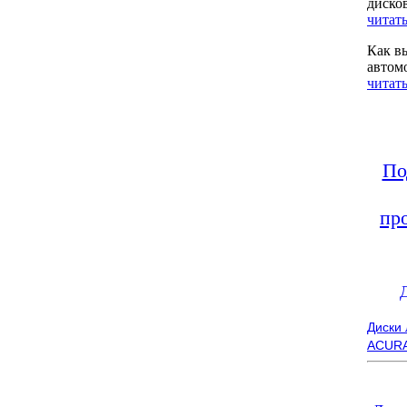
диско
читать
Как в
автом
читать
По
пр
Диски
ACUR