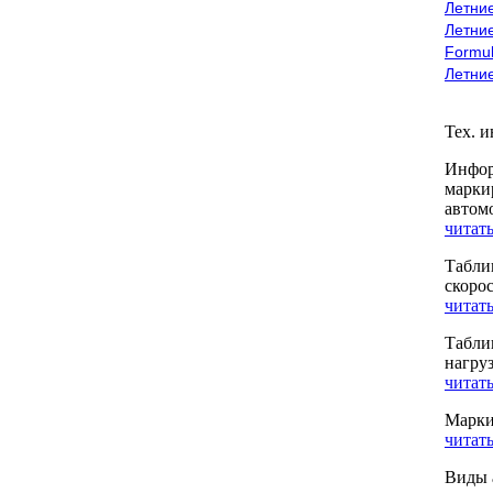
Летние
Летние
Formu
Летни
Тех. 
Инфор
марки
автом
читать
Табли
скоро
читать
Табли
нагру
читать
Марки
читать
Виды 