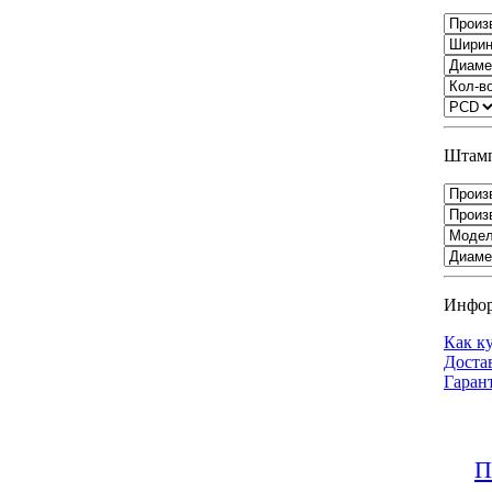
Штамп
Инфо
Как к
Доста
Гаран
П