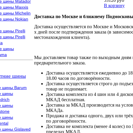
53120 руб
е шины Matador
В корзину
е шины Maxxis
е шины Michelin
Доставка по Москве и ближнему Подмосковь
е шины Nokian
Доставка осуществляется по Москве и Московско
 шины Pirelli
х дней после подтверждения заказа (в зависимос
 шины Pirelli
местонахождения клиента).
la
е шины
ama
Мы доставляем товар также по выходным дням 
предварительного заказа.
Доставка осуществляется ежедневно до 18
тние шины
18.00 часов по договорённости.
Доставка осуществляется строго до подъез
е шины Barum
товар не поднимает.
е шины
Доставка комплекта из 4 шин или 4 диско
drich
МКАД бесплатная.
Доставка за МКАД производится на условия
е шины
МКАДа.
stone
Продажа и доставка одного, двух или трёх
е шины
по договорённости.
ental
Доставка не комплекта (менее 4 колес) по
е шины Gislaved
пределах МКАД.