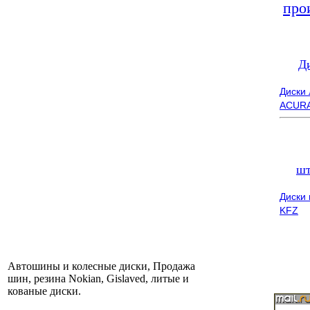
про
Д
Диски
ACUR
шт
Диски
KFZ
Автошины и колесные диски, Продажа
шин, резина Nokian, Gislaved, литые и
кованые диски.