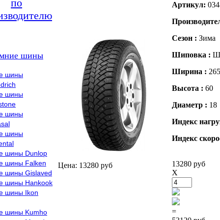
по
Артикул:
034
изводителю
Производите
Сезон :
Зима
мние шины
Шиповка :
Ш
Ширина :
26
е шины
drich
Высота :
60
е шины
stone
Диаметр :
18
е шины
Индекс нагру
sal
е шины
Индекс скоро
ental
е шины Dunlop
е шины Falken
13280 руб
Цена: 13280 руб
X
е шины Gislaved
е шины Hankook
е шины Ikon
=
е шины Kumho