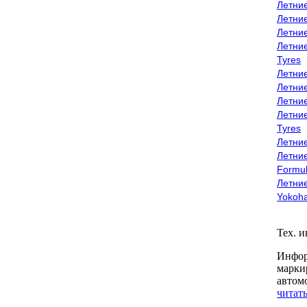
Летни
Летни
Летни
Летни
Tyres
Летни
Летни
Летние
Летни
Tyres
Летние
Летние
Formu
Летни
Yokoh
Тех. 
Инфор
марки
автом
читать