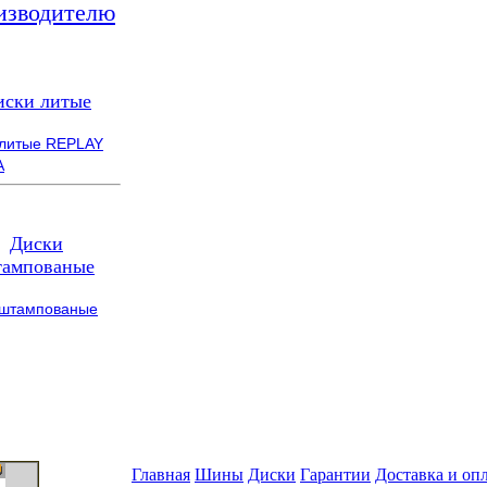
изводителю
иски литые
 литые REPLAY
A
Диски
ампованые
 штампованые
Главная
Шины
Диски
Гарантии
Доставка и оп