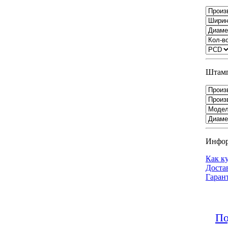
Штамп
Инфо
Как к
Доста
Гаран
По