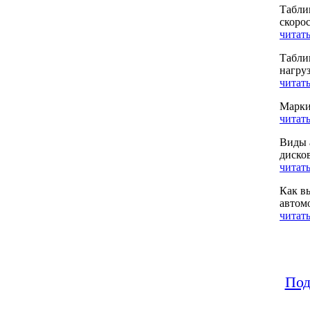
Табли
скоро
читать
Табли
нагру
читать
Марки
читать
Виды 
диско
читать
Как в
автом
читать
Под