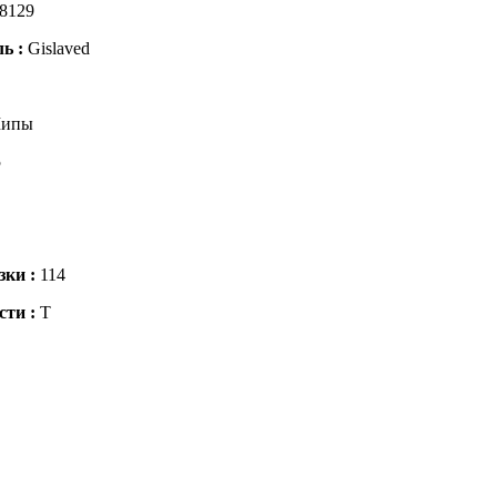
8129
ль :
Gislaved
ипы
5
зки :
114
сти :
T