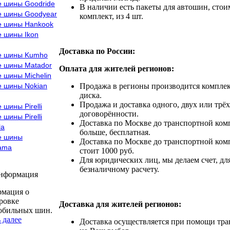
е шины Goodride
В наличии есть пакеты для автошин, стоим
е шины Goodyear
комплект, из 4 шт.
е шины Hankook
е шины Ikon
Доставка по России:
е шины Kumho
е шины Matador
Оплата для жителей регионов:
 шины Michelin
е шины Nokian
Продажа в регионы производится комплек
диска.
Продажа и доставка одного, двух или трёх
 шины Pirelli
договорённости.
 шины Pirelli
Доставка по Москве до транспортной комп
la
больше, бесплатная.
е шины
Доставка по Москве до транспортной комп
ama
стоит 1000 руб.
Для юридических лиц, мы делаем счет, дл
безналичному расчету.
информация
мация о
ровке
Доставка для жителей регионов:
обильных шин.
 далее
Доставка осуществляется при помощи тр