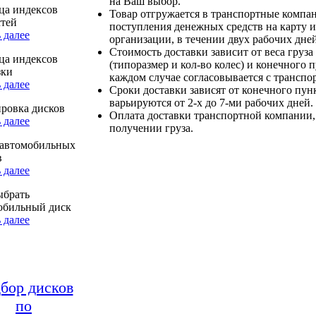
на Ваш выбор.
ца индексов
Товар отгружается в транспортные компа
стей
поступления денежных средств на карту и
 далее
организации, в течении двух рабочих дней
Стоимость доставки зависит от веса груза
ца индексов
(типоразмер и кол-во колес) и конечного 
зки
каждом случае согласовывается с транспо
 далее
Сроки доставки зависят от конечного пун
варьируются от 2-х до 7-ми рабочих дней.
ровка дисков
Оплата доставки транспортной компании,
 далее
получении груза.
автомобильных
в
 далее
ыбрать
обильный диск
 далее
бор дисков
по