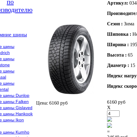
по
Артикул:
034
изводителю
Производите
Сезон :
Зима
мние шины
Шиповка :
Н
Ширина :
19
е шины
drich
Высота :
65
е шины
stone
Диаметр :
15
е шины
Индекс нагру
sal
е шины
Индекс скоро
ental
е шины Dunlop
е шины Falken
6160 руб
Цена: 6160 руб
X
е шины Gislaved
е шины Hankook
е шины Ikon
=
е шины Kumho