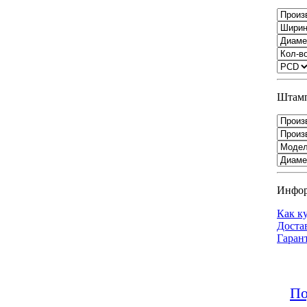
Штамп
Инфо
Как к
Доста
Гаран
По