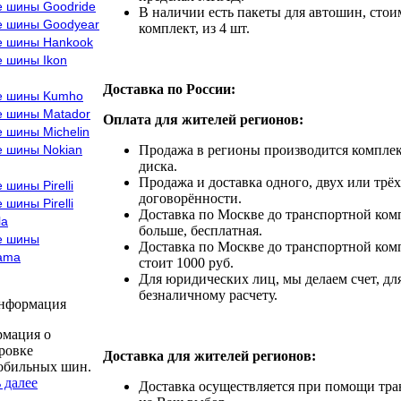
е шины Goodride
В наличии есть пакеты для автошин, стоим
е шины Goodyear
комплект, из 4 шт.
е шины Hankook
е шины Ikon
Доставка по России:
е шины Kumho
е шины Matador
Оплата для жителей регионов:
 шины Michelin
е шины Nokian
Продажа в регионы производится комплек
диска.
Продажа и доставка одного, двух или трёх
 шины Pirelli
договорённости.
 шины Pirelli
Доставка по Москве до транспортной комп
la
больше, бесплатная.
е шины
Доставка по Москве до транспортной комп
ama
стоит 1000 руб.
Для юридических лиц, мы делаем счет, дл
безналичному расчету.
информация
мация о
ровке
Доставка для жителей регионов:
обильных шин.
 далее
Доставка осуществляется при помощи тр