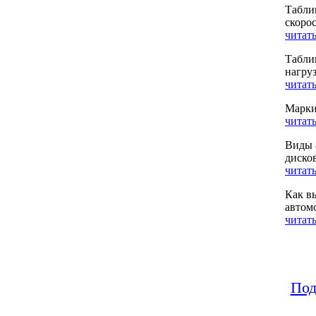
Табли
скоро
читать
Табли
нагру
читать
Марки
читать
Виды 
диско
читать
Как в
автом
читать
Под