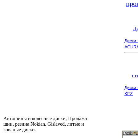
про
Д
Диски
ACUR
шт
Диски
KFZ
Автошины и колесные диски, Продажа
шин, резина Nokian, Gislaved, литые и
кованые диски.