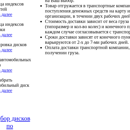
на Ваш выбор.
ца индексов
Товар отгружается в транспортные компа
стей
поступления денежных средств на карту и
 далее
организации, в течении двух рабочих дней
Стоимость доставки зависит от веса груза
ца индексов
(типоразмер и кол-во колес) и конечного 
зки
каждом случае согласовывается с транспо
 далее
Сроки доставки зависят от конечного пун
варьируются от 2-х до 7-ми рабочих дней.
ровка дисков
Оплата доставки транспортной компании,
 далее
получении груза.
автомобильных
в
 далее
ыбрать
обильный диск
 далее
бор дисков
по