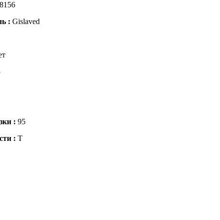
8156
ль :
Gislaved
ет
5
зки :
95
сти :
T