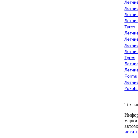
Летни
Летни
Летни
Летни
Tyres
Летни
Летни
Летние
Летни
Tyres
Летние
Летние
Formu
Летни
Yokoh
Тех. 
Инфор
марки
автом
читать