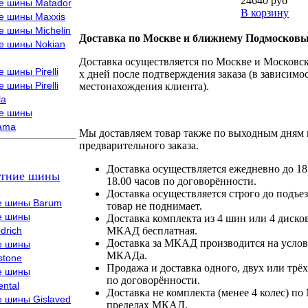
24640 руб
е шины Matador
В корзину
е шины Maxxis
е шины Michelin
Доставка по Москве и ближнему Подмосковь
е шины Nokian
Доставка осуществляется по Москве и Московско
 шины Pirelli
х дней после подтверждения заказа (в зависимос
 шины Pirelli
местонахождения клиента).
la
е шины
ama
Мы доставляем товар также по выходным дням 
предварительного заказа.
Доставка осуществляется ежедневно до 18
тние шины
18.00 часов по договорённости.
Доставка осуществляется строго до подъез
е шины Barum
товар не поднимает.
е шины
Доставка комплекта из 4 шин или 4 диско
drich
МКАД бесплатная.
Доставка за МКАД производится на условия
е шины
МКАДа.
stone
Продажа и доставка одного, двух или трёх
е шины
по договорённости.
ental
Доставка не комплекта (менее 4 колес) по
е шины Gislaved
пределах МКАД.