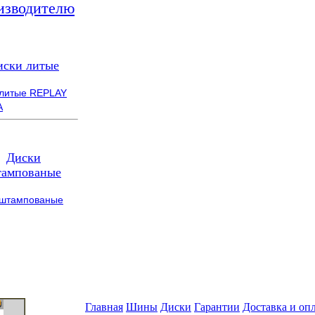
изводителю
иски литые
 литые REPLAY
A
Диски
ампованые
 штампованые
Главная
Шины
Диски
Гарантии
Доставка и оп