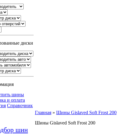
ованные диски
рмация
упить шины
вка и оплата
тия
Справочник
Главная
»
Шины Gislaved Soft Frost 200
Шины Gislaved Soft Frost 200
дбор шин