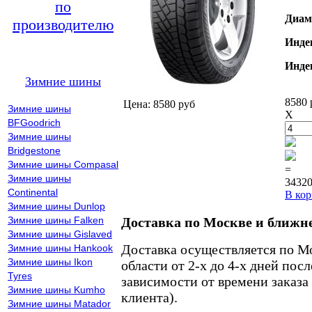
по
Диам
производителю
Инде
Инде
Зимние шины
8580 
Цена: 8580 руб
Зимние шины
X
BFGoodrich
Зимние шины
Bridgestone
Зимние шины Compasal
=
Зимние шины
34320
Continental
В кор
Зимние шины Dunlop
Зимние шины Falken
Доставка по Москве и ближн
Зимние шины Gislaved
Доставка осуществляется по М
Зимние шины Hankook
Зимние шины Ikon
области от 2-х до 4-х дней пос
Tyres
зависимости от времени заказа
Зимние шины Kumho
клиента).
Зимние шины Matador