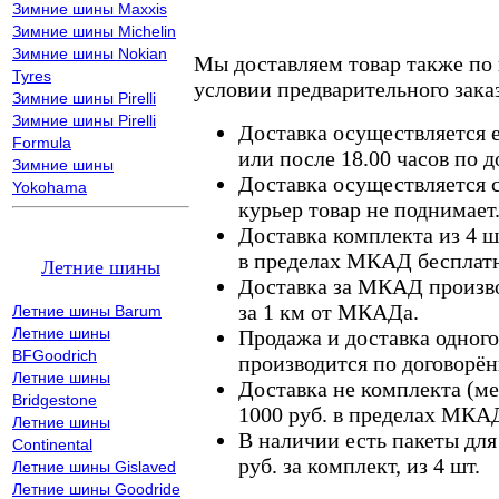
Зимние шины Maxxis
Зимние шины Michelin
Зимние шины Nokian
Мы доставляем товар также по
Tyres
условии предварительного заказ
Зимние шины Pirelli
Зимние шины Pirelli
Доставка осуществляется е
Formula
или после 18.00 часов по 
Зимние шины
Доставка осуществляется с
Yokohama
курьер товар не поднимает
Доставка комплекта из 4 ш
в пределах МКАД бесплатн
Летние шины
Доставка за МКАД произво
за 1 км от МКАДа.
Летние шины Barum
Летние шины
Продажа и доставка одного,
BFGoodrich
производится по договорён
Летние шины
Доставка не комплекта (ме
Bridgestone
1000 руб. в пределах МКА
Летние шины
В наличии есть пакеты дл
Continental
руб. за комплект, из 4 шт.
Летние шины Gislaved
Летние шины Goodride