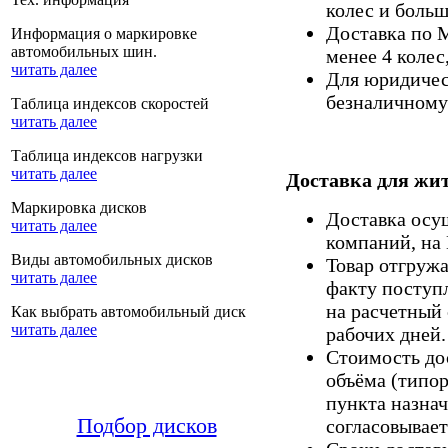
колес и больш
Доставка по 
Информация о маркировке
автомобильных шин.
менее 4 колес
читать далее
Для юридическ
безналичному 
Таблица индексов скоростей
читать далее
Таблица индексов нагрузки
читать далее
Доставка для жит
Маркировка дисков
Доставка осу
читать далее
компаний, на
Виды автомобильных дисков
Товар отгруж
читать далее
факту поступ
на расчетный 
Как выбрать автомобильный диск
читать далее
рабочих дней.
Стоимость дос
объёма (типор
пункта назнач
Подбор дисков
согласовывает