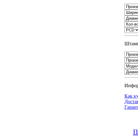
Штамп
Инфо
Как к
Доста
Гаран
П