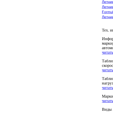
Летние
Летние
Formu
Летни
Тех. 
Инфор
марки
автом
читать
Табли
скоро
читать
Табли
нагру
читать
Марки
читать
Виды 