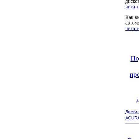
диско
читать
Как в
автом
читать
По
пр
Диски
ACUR