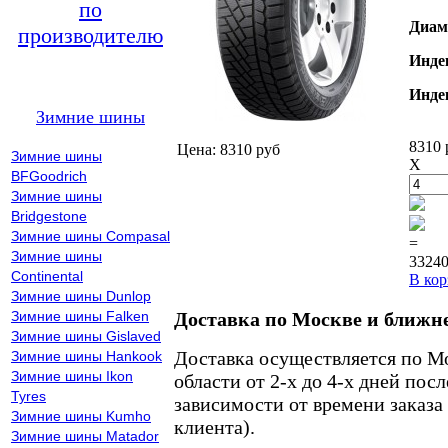
по
Диам
производителю
Инде
Инде
Зимние шины
8310 
Цена: 8310 руб
Зимние шины
X
BFGoodrich
Зимние шины
Bridgestone
Зимние шины Compasal
=
Зимние шины
33240
Continental
В кор
Зимние шины Dunlop
Зимние шины Falken
Доставка по Москве и ближн
Зимние шины Gislaved
Доставка осуществляется по М
Зимние шины Hankook
Зимние шины Ikon
области от 2-х до 4-х дней пос
Tyres
зависимости от времени заказа
Зимние шины Kumho
клиента).
Зимние шины Matador