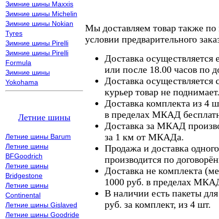
Зимние шины Maxxis
Зимние шины Michelin
Зимние шины Nokian
Мы доставляем товар также по
Tyres
условии предварительного заказ
Зимние шины Pirelli
Зимние шины Pirelli
Доставка осуществляется е
Formula
или после 18.00 часов по 
Зимние шины
Доставка осуществляется с
Yokohama
курьер товар не поднимает
Доставка комплекта из 4 ш
в пределах МКАД бесплатн
Летние шины
Доставка за МКАД произво
за 1 км от МКАДа.
Летние шины Barum
Летние шины
Продажа и доставка одного,
BFGoodrich
производится по договорён
Летние шины
Доставка не комплекта (ме
Bridgestone
1000 руб. в пределах МКА
Летние шины
В наличии есть пакеты дл
Continental
руб. за комплект, из 4 шт.
Летние шины Gislaved
Летние шины Goodride