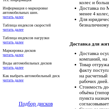
колес и больш
Доставка по 
Информация о маркировке
автомобильных шин.
менее 4 колес
читать далее
Для юридическ
безналичному 
Таблица индексов скоростей
читать далее
Таблица индексов нагрузки
читать далее
Доставка для жит
Маркировка дисков
Доставка осу
читать далее
компаний, на
Виды автомобильных дисков
Товар отгруж
читать далее
факту поступ
на расчетный 
Как выбрать автомобильный диск
читать далее
рабочих дней.
Стоимость дос
объёма (типор
пункта назнач
Подбор дисков
согласовывает