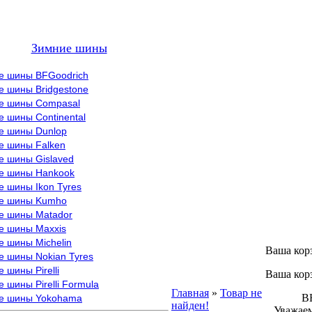
Зимние шины
е шины BFGoodrich
е шины Bridgestone
е шины Compasal
 шины Continental
е шины Dunlop
е шины Falken
е шины Gislaved
е шины Hankook
 шины Ikon Tyres
е шины Kumho
е шины Matador
е шины Maxxis
е шины Michelin
Ваша кор
е шины Nokian Tyres
 шины Pirelli
Ваша кор
 шины Pirelli Formula
Главная
»
Товар не
ВНИМ
е шины Yokohama
найден!
Уважаем