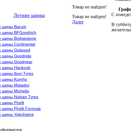
Товар не найден!
Графи
С понедел
Летние шины
Товар не найден!
Далее
В субботу
е шины Barum
желательн
е шины BFGoodrich
 шины Bridgestone
 шины Continental
е шины Gislaved
е шины Goodride
е шины Goodyear
е шины Hankook
 шины Ikon Tyres
е шины Kumho
е шины Matador
 шины Michelin
 шины Nokian Tyres
 шины Pirelli
 шины Pirelli Formula
е шины Yokohama
информация