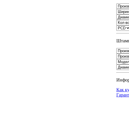
Штамп
Инфо
Как к
Гаран