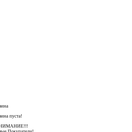
зина
зина пуста!
АНИЕ!!!
ые Покупатели!