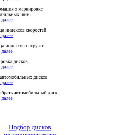
мация о маркировке
обильных шин.
 далее
ца индексов скоростей
 далее
ца индексов нагрузки
 далее
ровка дисков
 далее
автомобильных дисков
 далее
ыбрать автомобильный диск
 далее
Подбор дисков
по производителю