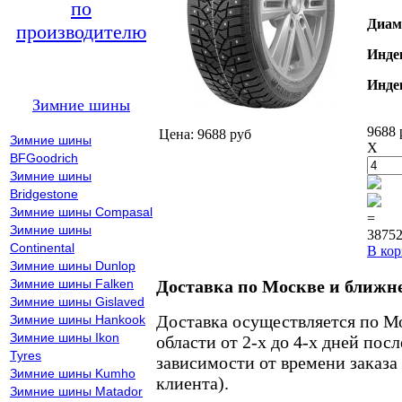
по
Диам
производителю
Инде
Инде
Зимние шины
9688 
Цена: 9688 руб
Зимние шины
X
BFGoodrich
Зимние шины
Bridgestone
Зимние шины Compasal
=
Зимние шины
38752
Continental
В кор
Зимние шины Dunlop
Зимние шины Falken
Доставка по Москве и ближн
Зимние шины Gislaved
Доставка осуществляется по М
Зимние шины Hankook
Зимние шины Ikon
области от 2-х до 4-х дней пос
Tyres
зависимости от времени заказа
Зимние шины Kumho
клиента).
Зимние шины Matador