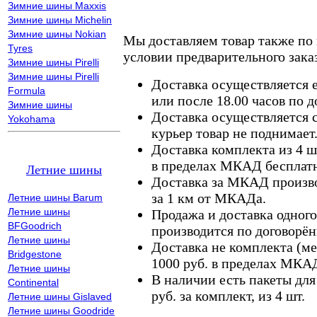
Зимние шины Maxxis
Зимние шины Michelin
Зимние шины Nokian
Мы доставляем товар также по
Tyres
условии предварительного заказ
Зимние шины Pirelli
Зимние шины Pirelli
Доставка осуществляется е
Formula
или после 18.00 часов по 
Зимние шины
Доставка осуществляется с
Yokohama
курьер товар не поднимает
Доставка комплекта из 4 ш
в пределах МКАД бесплатн
Летние шины
Доставка за МКАД произво
за 1 км от МКАДа.
Летние шины Barum
Летние шины
Продажа и доставка одного,
BFGoodrich
производится по договорён
Летние шины
Доставка не комплекта (ме
Bridgestone
1000 руб. в пределах МКА
Летние шины
В наличии есть пакеты дл
Continental
руб. за комплект, из 4 шт.
Летние шины Gislaved
Летние шины Goodride