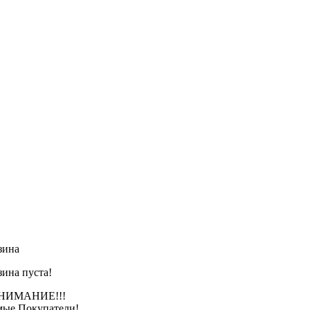
зина
зина пуста!
АНИЕ!!!
ые Покупатели!