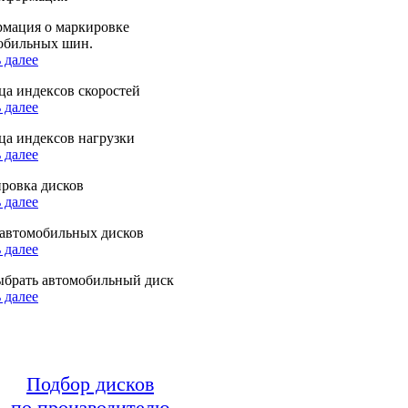
мация о маркировке
обильных шин.
 далее
ца индексов скоростей
 далее
ца индексов нагрузки
 далее
ровка дисков
 далее
автомобильных дисков
 далее
ыбрать автомобильный диск
 далее
Подбор дисков
по производителю