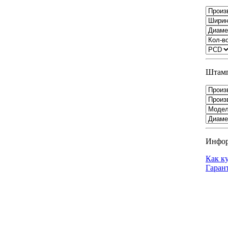
Штамп
Инфо
Как к
Гаран