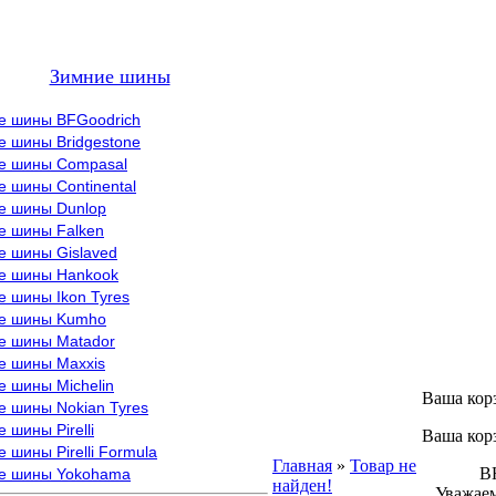
Зимние шины
е шины BFGoodrich
е шины Bridgestone
е шины Compasal
 шины Continental
е шины Dunlop
е шины Falken
е шины Gislaved
е шины Hankook
 шины Ikon Tyres
е шины Kumho
е шины Matador
е шины Maxxis
е шины Michelin
Ваша кор
е шины Nokian Tyres
 шины Pirelli
Ваша кор
 шины Pirelli Formula
Главная
»
Товар не
ВНИМ
е шины Yokohama
найден!
Уважаем