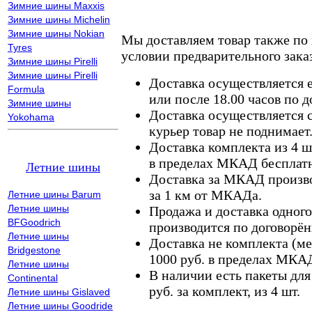
Зимние шины Maxxis
Зимние шины Michelin
Зимние шины Nokian
Мы доставляем товар также по
Tyres
условии предварительного заказ
Зимние шины Pirelli
Зимние шины Pirelli
Доставка осуществляется е
Formula
или после 18.00 часов по 
Зимние шины
Доставка осуществляется с
Yokohama
курьер товар не поднимает
Доставка комплекта из 4 ш
в пределах МКАД бесплатн
Летние шины
Доставка за МКАД произво
за 1 км от МКАДа.
Летние шины Barum
Летние шины
Продажа и доставка одного,
BFGoodrich
производится по договорён
Летние шины
Доставка не комплекта (ме
Bridgestone
1000 руб. в пределах МКА
Летние шины
В наличии есть пакеты дл
Continental
руб. за комплект, из 4 шт.
Летние шины Gislaved
Летние шины Goodride