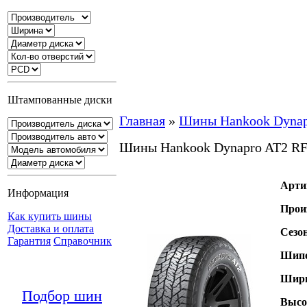
Штампованные диски
Главная
»
Шины Hankook Dynap
Шины Hankook Dynapro AT2 RF
Арти
Информация
Прои
Как купить шины
Доставка и оплата
Сезо
Гарантия
Справочник
Шипо
Шири
Подбор шин
Высо