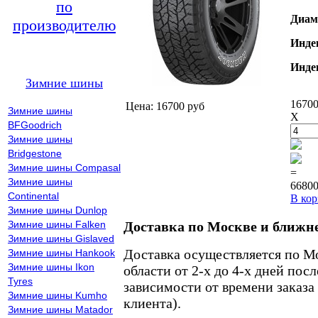
по
Диам
производителю
Инде
Инде
Зимние шины
16700
Цена: 16700 руб
Зимние шины
X
BFGoodrich
Зимние шины
Bridgestone
Зимние шины Compasal
=
Зимние шины
66800
Continental
В кор
Зимние шины Dunlop
Зимние шины Falken
Доставка по Москве и ближн
Зимние шины Gislaved
Доставка осуществляется по М
Зимние шины Hankook
Зимние шины Ikon
области от 2-х до 4-х дней пос
Tyres
зависимости от времени заказа
Зимние шины Kumho
клиента).
Зимние шины Matador