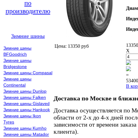
по
Диам
производителю
Инде
Инде
Зимние шины
13350
Цена: 13350 руб
Зимние шины
X
BFGoodrich
Зимние шины
Bridgestone
Зимние шины Compasal
=
Зимние шины
53400
Continental
В кор
Зимние шины Dunlop
Зимние шины Falken
Доставка по Москве и ближн
Зимние шины Gislaved
Доставка осуществляется по М
Зимние шины Hankook
Зимние шины Ikon
области от 2-х до 4-х дней пос
Tyres
зависимости от времени заказа
Зимние шины Kumho
клиента).
Зимние шины Matador