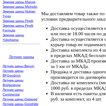
Зимние шины Maxxis
Зимние шины Michelin
Зимние шины Nokian
Мы доставляем товар также по
Tyres
условии предварительного заказ
Зимние шины Pirelli
Зимние шины Pirelli
Доставка осуществляется е
Formula
или после 18.00 часов по 
Зимние шины
Доставка осуществляется с
Yokohama
курьер товар не поднимает
Доставка комплекта из 4 ш
в пределах МКАД бесплатн
Летние шины
Доставка за МКАД произво
за 1 км от МКАДа.
Летние шины Barum
Летние шины
Продажа и доставка одного,
BFGoodrich
производится по договорён
Летние шины
Доставка не комплекта (ме
Bridgestone
1000 руб. в пределах МКА
Летние шины
В наличии есть пакеты дл
Continental
руб. за комплект, из 4 шт.
Летние шины Gislaved
Летние шины Goodride