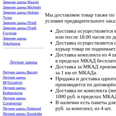
Зимние шины Maxxis
Зимние шины Michelin
Зимние шины Nokian
Мы доставляем товар также по
Tyres
условии предварительного заказ
Зимние шины Pirelli
Зимние шины Pirelli
Доставка осуществляется е
Formula
или после 18.00 часов по 
Зимние шины
Доставка осуществляется с
Yokohama
курьер товар не поднимает
Доставка комплекта из 4 ш
в пределах МКАД бесплатн
Летние шины
Доставка за МКАД произво
за 1 км от МКАДа.
Летние шины Barum
Летние шины
Продажа и доставка одного,
BFGoodrich
производится по договорён
Летние шины
Доставка не комплекта (ме
Bridgestone
1000 руб. в пределах МКА
Летние шины
В наличии есть пакеты дл
Continental
руб. за комплект, из 4 шт.
Летние шины Gislaved
Летние шины Goodride