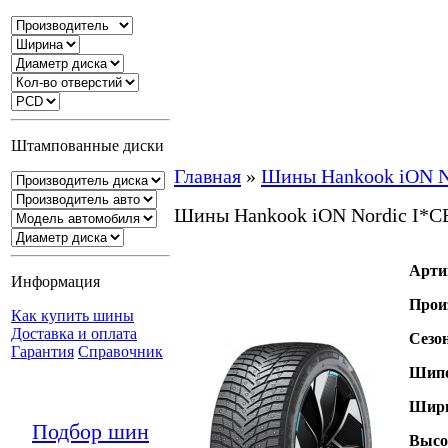
Штампованные диски
Главная
»
Шины Hankook iON N
Шины Hankook iON Nordic I*
Арти
Информация
Прои
Как купить шины
Доставка и оплата
Сезо
Гарантия
Справочник
Шипо
Шири
Подбор шин
Высо