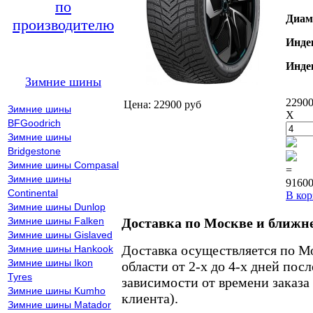
по
Диам
производителю
Инде
Инде
Зимние шины
22900
Цена: 22900 руб
Зимние шины
X
BFGoodrich
Зимние шины
Bridgestone
Зимние шины Compasal
=
Зимние шины
91600
Continental
В кор
Зимние шины Dunlop
Зимние шины Falken
Доставка по Москве и ближн
Зимние шины Gislaved
Доставка осуществляется по М
Зимние шины Hankook
Зимние шины Ikon
области от 2-х до 4-х дней пос
Tyres
зависимости от времени заказа
Зимние шины Kumho
клиента).
Зимние шины Matador