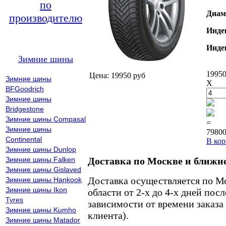
по
Диам
производителю
Инде
Инде
Зимние шины
19950
Цена: 19950 руб
Зимние шины
X
BFGoodrich
Зимние шины
Bridgestone
Зимние шины Compasal
=
Зимние шины
79800
Continental
В кор
Зимние шины Dunlop
Зимние шины Falken
Доставка по Москве и ближн
Зимние шины Gislaved
Доставка осуществляется по М
Зимние шины Hankook
Зимние шины Ikon
области от 2-х до 4-х дней пос
Tyres
зависимости от времени заказа
Зимние шины Kumho
клиента).
Зимние шины Matador