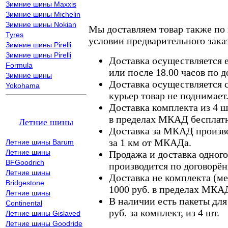
Зимние шины Maxxis
Зимние шины Michelin
Зимние шины Nokian
Мы доставляем товар также по
Tyres
условии предварительного заказ
Зимние шины Pirelli
Зимние шины Pirelli
Доставка осуществляется е
Formula
или после 18.00 часов по 
Зимние шины
Доставка осуществляется с
Yokohama
курьер товар не поднимает
Доставка комплекта из 4 ш
в пределах МКАД бесплатн
Летние шины
Доставка за МКАД произво
за 1 км от МКАДа.
Летние шины Barum
Летние шины
Продажа и доставка одного,
BFGoodrich
производится по договорён
Летние шины
Доставка не комплекта (ме
Bridgestone
1000 руб. в пределах МКА
Летние шины
В наличии есть пакеты дл
Continental
руб. за комплект, из 4 шт.
Летние шины Gislaved
Летние шины Goodride