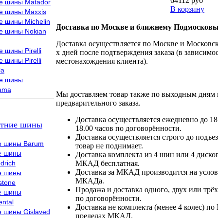
64112 руб
е шины Matador
В корзину
е шины Maxxis
е шины Michelin
Доставка по Москве и ближнему Подмосковь
е шины Nokian
Доставка осуществляется по Москве и Московско
 шины Pirelli
х дней после подтверждения заказа (в зависимос
 шины Pirelli
местонахождения клиента).
la
е шины
ama
Мы доставляем товар также по выходным дням 
предварительного заказа.
Доставка осуществляется ежедневно до 18
тние шины
18.00 часов по договорённости.
Доставка осуществляется строго до подъез
е шины Barum
товар не поднимает.
е шины
Доставка комплекта из 4 шин или 4 диско
drich
МКАД бесплатная.
Доставка за МКАД производится на условия
е шины
МКАДа.
stone
Продажа и доставка одного, двух или трёх
е шины
по договорённости.
ental
Доставка не комплекта (менее 4 колес) по
е шины Gislaved
пределах МКАД.