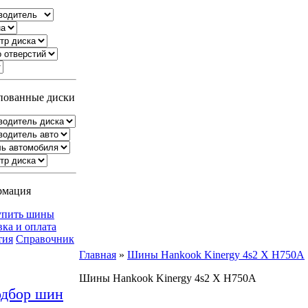
ованные диски
рмация
упить шины
вка и оплата
тия
Справочник
Главная
»
Шины Hankook Kinergy 4s2 X H750A
Шины Hankook Kinergy 4s2 X H750A
дбор шин