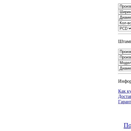
Штамп
Инфо
Как к
Доста
Гаран
По