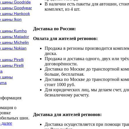
е шины Goodride
В наличии есть пакеты для автошин, стоим
е шины Goodyear
комплект, из 4 шт.
е шины Hankook
е шины Ikon
Доставка по России:
е шины Kumho
е шины Matador
Оплата для жителей регионов:
 шины Michelin
е шины Nokian
Продажа в регионы производится комплек
диска.
Продажа и доставка одного, двух или трёх
 шины Pirelli
договорённости.
 шины Pirelli
Доставка по Москве до транспортной комп
la
больше, бесплатная.
е шины
Доставка по Москве до транспортной комп
ama
стоит 1000 руб.
Для юридических лиц, мы делаем счет, дл
безналичному расчету.
информация
мация о
ровке
Доставка для жителей регионов:
обильных шин.
 далее
Доставка осуществляется при помощи тр