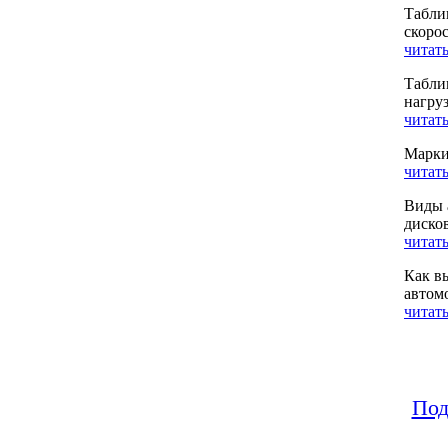
Табли
скоро
читать
Табли
нагру
читать
Марки
читать
Виды 
диско
читать
Как в
автом
читать
Под