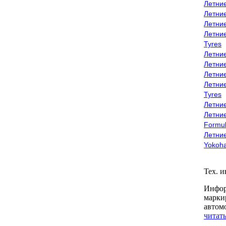
Летни
Летни
Летни
Летни
Tyres
Летни
Летни
Летние
Летни
Tyres
Летние
Летние
Formu
Летни
Yokoh
Тех. 
Инфор
марки
автом
читать