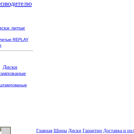
изводителю
иски литые
 литые REPLAY
A
Диски
ампованые
 штампованые
Главная
Шины
Диски
Гарантии
Доставка и оп