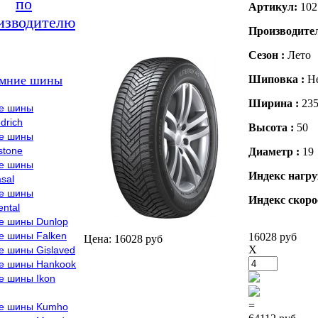
по
Артикул:
102
изводителю
Производите
Сезон :
Лето
мние шины
Шиповка :
Н
Ширина :
23
е шины
drich
Высота :
50
е шины
stone
Диаметр :
19
е шины
Индекс нагру
sal
е шины
Индекс скоро
ental
е шины Dunlop
е шины Falken
16028 руб
Цена: 16028 руб
X
е шины Gislaved
е шины Hankook
е шины Ikon
=
е шины Kumho