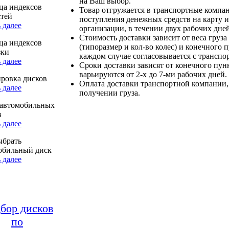
на Ваш выбор.
ца индексов
Товар отгружается в транспортные компа
стей
поступления денежных средств на карту и
 далее
организации, в течении двух рабочих дней
Стоимость доставки зависит от веса груза
ца индексов
(типоразмер и кол-во колес) и конечного 
зки
каждом случае согласовывается с транспо
 далее
Сроки доставки зависят от конечного пун
варьируются от 2-х до 7-ми рабочих дней.
ровка дисков
Оплата доставки транспортной компании,
 далее
получении груза.
автомобильных
в
 далее
ыбрать
обильный диск
 далее
бор дисков
по