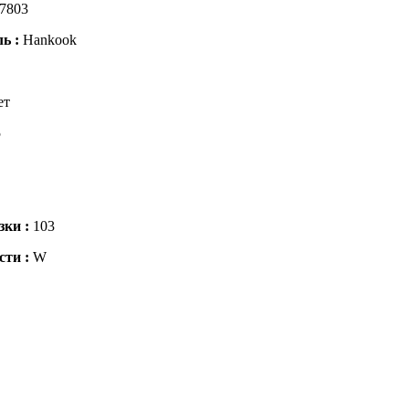
7803
ль :
Hankook
ет
5
зки :
103
сти :
W