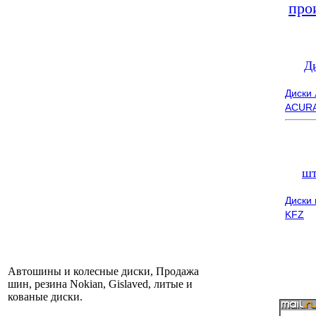
про
Д
Диски
ACUR
шт
Диски
KFZ
Автошины и колесные диски, Продажа
шин, резина Nokian, Gislaved, литые и
кованые диски.