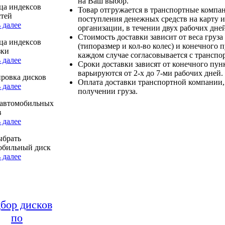
на Ваш выбор.
ца индексов
Товар отгружается в транспортные компа
стей
поступления денежных средств на карту и
 далее
организации, в течении двух рабочих дней
Стоимость доставки зависит от веса груза
ца индексов
(типоразмер и кол-во колес) и конечного 
зки
каждом случае согласовывается с транспо
 далее
Сроки доставки зависят от конечного пун
варьируются от 2-х до 7-ми рабочих дней.
ровка дисков
Оплата доставки транспортной компании,
 далее
получении груза.
автомобильных
в
 далее
ыбрать
обильный диск
 далее
бор дисков
по