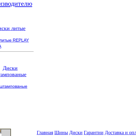
изводителю
иски литые
 литые REPLAY
A
Диски
ампованые
 штампованые
Главная
Шины
Диски
Гарантии
Доставка и оп