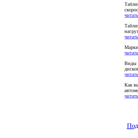
Табли
скоро
читать
Табли
нагру
читать
Марки
читать
Виды 
диско
читать
Как в
автом
читать
Под