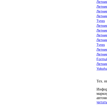
Летни
Летни
Летни
Летни
Tyres
Летни
Летни
Летние
Летни
Tyres
Летние
Летние
Formu
Летни
Yokoh
Тех. 
Инфор
марки
автом
читать