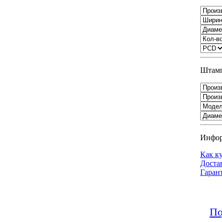
Штамп
Инфо
Как к
Доста
Гаран
По