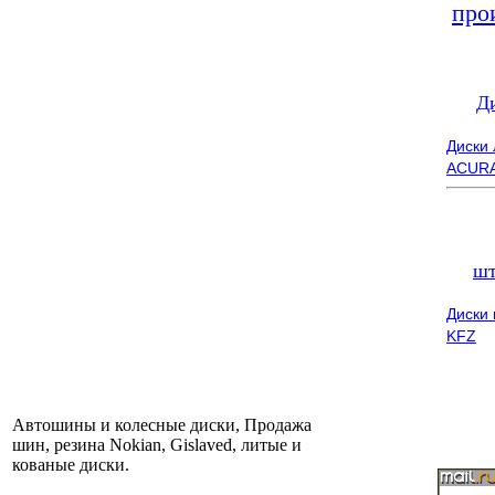
про
Д
Диски
ACUR
шт
Диски
KFZ
Автошины и колесные диски, Продажа
шин, резина Nokian, Gislaved, литые и
кованые диски.