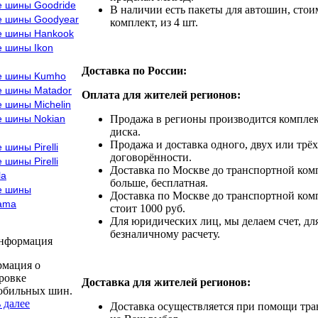
е шины Goodride
В наличии есть пакеты для автошин, стоим
е шины Goodyear
комплект, из 4 шт.
е шины Hankook
е шины Ikon
Доставка по России:
е шины Kumho
е шины Matador
Оплата для жителей регионов:
 шины Michelin
е шины Nokian
Продажа в регионы производится комплек
диска.
Продажа и доставка одного, двух или трёх
 шины Pirelli
договорённости.
 шины Pirelli
Доставка по Москве до транспортной комп
la
больше, бесплатная.
е шины
Доставка по Москве до транспортной комп
ama
стоит 1000 руб.
Для юридических лиц, мы делаем счет, дл
безналичному расчету.
информация
мация о
ровке
Доставка для жителей регионов:
обильных шин.
 далее
Доставка осуществляется при помощи тр