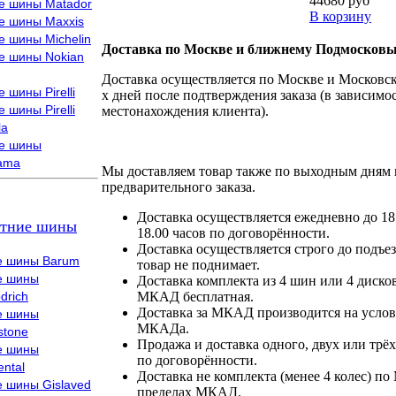
44680 руб
е шины Matador
В корзину
е шины Maxxis
е шины Michelin
Доставка по Москве и ближнему Подмосковь
е шины Nokian
Доставка осуществляется по Москве и Московско
 шины Pirelli
х дней после подтверждения заказа (в зависимос
 шины Pirelli
местонахождения клиента).
la
е шины
ama
Мы доставляем товар также по выходным дням 
предварительного заказа.
Доставка осуществляется ежедневно до 18
тние шины
18.00 часов по договорённости.
Доставка осуществляется строго до подъез
е шины Barum
товар не поднимает.
е шины
Доставка комплекта из 4 шин или 4 диско
drich
МКАД бесплатная.
Доставка за МКАД производится на условия
е шины
МКАДа.
stone
Продажа и доставка одного, двух или трёх
е шины
по договорённости.
ental
Доставка не комплекта (менее 4 колес) по
е шины Gislaved
пределах МКАД.