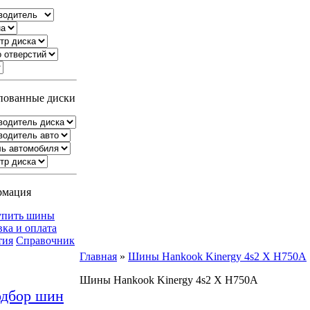
ованные диски
рмация
упить шины
вка и оплата
тия
Справочник
Главная
»
Шины Hankook Kinergy 4s2 X H750A
Шины Hankook Kinergy 4s2 X H750A
дбор шин