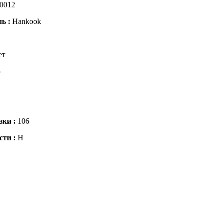
0012
ль :
Hankook
ет
5
зки :
106
сти :
H