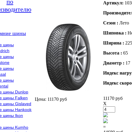
по
Артикул:
103
изводителю
Производите
Сезон :
Лето
мние шины
Шиповка :
Н
Ширина :
22
е шины
drich
Высота :
65
е шины
stone
Диаметр :
17
е шины
Индекс нагру
sal
е шины
Индекс скоро
ental
е шины Dunlop
е шины Falken
11170 руб
Цена: 11170 руб
X
е шины Gislaved
е шины Hankook
е шины Ikon
=
е шины Kumho