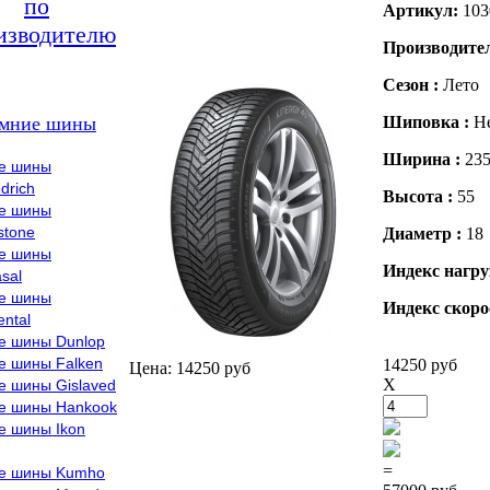
по
Артикул:
103
изводителю
Производите
Сезон :
Лето
мние шины
Шиповка :
Н
Ширина :
23
е шины
drich
Высота :
55
е шины
stone
Диаметр :
18
е шины
Индекс нагру
sal
е шины
Индекс скоро
ental
е шины Dunlop
е шины Falken
14250 руб
Цена: 14250 руб
X
е шины Gislaved
е шины Hankook
е шины Ikon
=
е шины Kumho