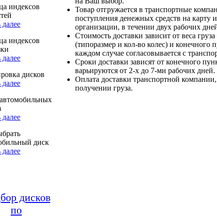
на Ваш выбор.
ца индексов
Товар отгружается в транспортные компа
стей
поступления денежных средств на карту и
 далее
организации, в течении двух рабочих дней
Стоимость доставки зависит от веса груза
ца индексов
(типоразмер и кол-во колес) и конечного 
зки
каждом случае согласовывается с транспо
 далее
Сроки доставки зависят от конечного пун
варьируются от 2-х до 7-ми рабочих дней.
ровка дисков
Оплата доставки транспортной компании,
 далее
получении груза.
автомобильных
в
 далее
ыбрать
обильный диск
 далее
бор дисков
по