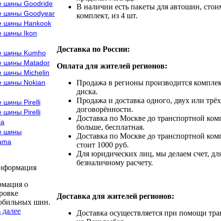
е шины Goodride
В наличии есть пакеты для автошин, стоим
е шины Goodyear
комплект, из 4 шт.
е шины Hankook
е шины Ikon
Доставка по России:
е шины Kumho
е шины Matador
Оплата для жителей регионов:
 шины Michelin
е шины Nokian
Продажа в регионы производится комплек
диска.
Продажа и доставка одного, двух или трёх
 шины Pirelli
договорённости.
 шины Pirelli
Доставка по Москве до транспортной комп
la
больше, бесплатная.
е шины
Доставка по Москве до транспортной комп
ama
стоит 1000 руб.
Для юридических лиц, мы делаем счет, дл
безналичному расчету.
информация
мация о
ровке
Доставка для жителей регионов:
обильных шин.
 далее
Доставка осуществляется при помощи тр