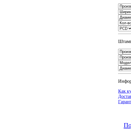
Штамп
Инфо
Как к
Доста
Гаран
По