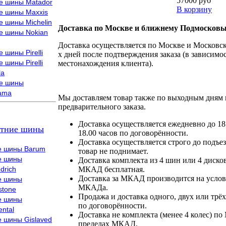
57000 руб
е шины Matador
В корзину
е шины Maxxis
е шины Michelin
Доставка по Москве и ближнему Подмосковь
е шины Nokian
Доставка осуществляется по Москве и Московско
 шины Pirelli
х дней после подтверждения заказа (в зависимос
 шины Pirelli
местонахождения клиента).
la
е шины
ama
Мы доставляем товар также по выходным дням 
предварительного заказа.
Доставка осуществляется ежедневно до 18
тние шины
18.00 часов по договорённости.
Доставка осуществляется строго до подъез
е шины Barum
товар не поднимает.
е шины
Доставка комплекта из 4 шин или 4 диско
drich
МКАД бесплатная.
Доставка за МКАД производится на условия
е шины
МКАДа.
stone
Продажа и доставка одного, двух или трёх
е шины
по договорённости.
ental
Доставка не комплекта (менее 4 колес) по
е шины Gislaved
пределах МКАД.