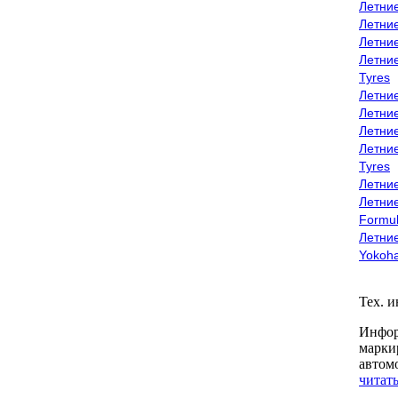
Летни
Летни
Летни
Летни
Tyres
Летни
Летни
Летние
Летни
Tyres
Летние
Летние
Formu
Летни
Yokoh
Тех. 
Инфор
марки
автом
читать