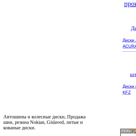
про
Д
Диски
ACUR
шт
Диски
KFZ
Автошины и колесные диски, Продажа
шин, резина Nokian, Gislaved, литые и
кованые диски.