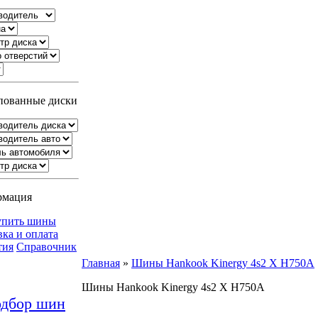
ованные диски
рмация
упить шины
вка и оплата
тия
Справочник
Главная
»
Шины Hankook Kinergy 4s2 X H750A
Шины Hankook Kinergy 4s2 X H750A
дбор шин