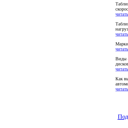
Табли
скоро
читать
Табли
нагру
читать
Марки
читать
Виды 
диско
читать
Как в
автом
читать
Под