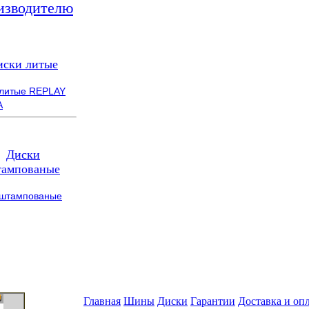
изводителю
иски литые
 литые REPLAY
A
Диски
ампованые
 штампованые
Главная
Шины
Диски
Гарантии
Доставка и оп