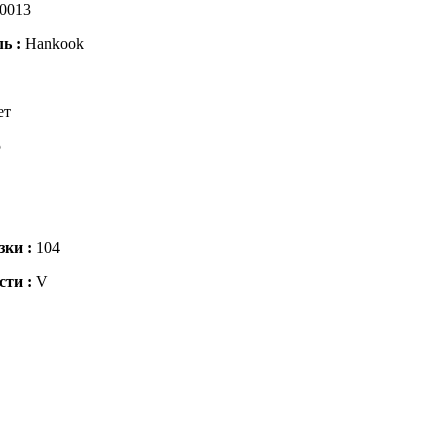
0013
ль :
Hankook
ет
5
зки :
104
сти :
V