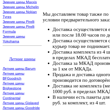
Зимние шины Maxxis
Зимние шины Michelin
Зимние шины Nokian
Мы доставляем товар также по
Tyres
условии предварительного заказ
Зимние шины Pirelli
Зимние шины Pirelli
Доставка осуществляется е
Formula
или после 18.00 часов по 
Зимние шины
Доставка осуществляется с
Yokohama
курьер товар не поднимает
Доставка комплекта из 4 ш
в пределах МКАД бесплатн
Летние шины
Доставка за МКАД произво
за 1 км от МКАДа.
Летние шины Barum
Летние шины
Продажа и доставка одного,
BFGoodrich
производится по договорён
Летние шины
Доставка не комплекта (ме
Bridgestone
1000 руб. в пределах МКА
Летние шины
В наличии есть пакеты дл
Continental
руб. за комплект, из 4 шт.
Летние шины Gislaved
Летние шины Goodride