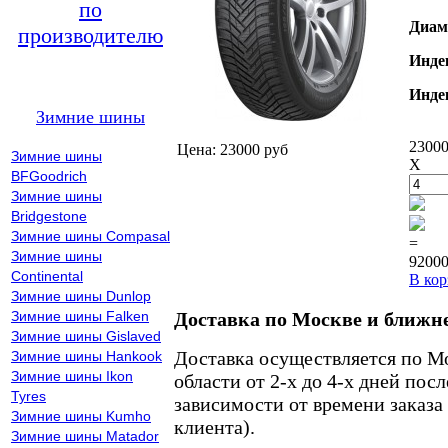
по
Диам
производителю
Инде
Инде
Зимние шины
23000
Цена: 23000 руб
Зимние шины
X
BFGoodrich
Зимние шины
Bridgestone
Зимние шины Compasal
=
Зимние шины
92000
Continental
В кор
Зимние шины Dunlop
Зимние шины Falken
Доставка по Москве и ближн
Зимние шины Gislaved
Доставка осуществляется по М
Зимние шины Hankook
Зимние шины Ikon
области от 2-х до 4-х дней пос
Tyres
зависимости от времени заказа
Зимние шины Kumho
клиента).
Зимние шины Matador