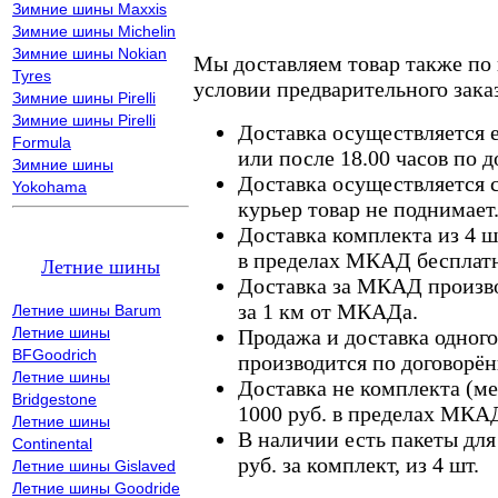
Зимние шины Maxxis
Зимние шины Michelin
Зимние шины Nokian
Мы доставляем товар также по
Tyres
условии предварительного заказ
Зимние шины Pirelli
Зимние шины Pirelli
Доставка осуществляется е
Formula
или после 18.00 часов по 
Зимние шины
Доставка осуществляется с
Yokohama
курьер товар не поднимает
Доставка комплекта из 4 ш
в пределах МКАД бесплатн
Летние шины
Доставка за МКАД произво
за 1 км от МКАДа.
Летние шины Barum
Летние шины
Продажа и доставка одного,
BFGoodrich
производится по договорён
Летние шины
Доставка не комплекта (ме
Bridgestone
1000 руб. в пределах МКА
Летние шины
В наличии есть пакеты дл
Continental
руб. за комплект, из 4 шт.
Летние шины Gislaved
Летние шины Goodride