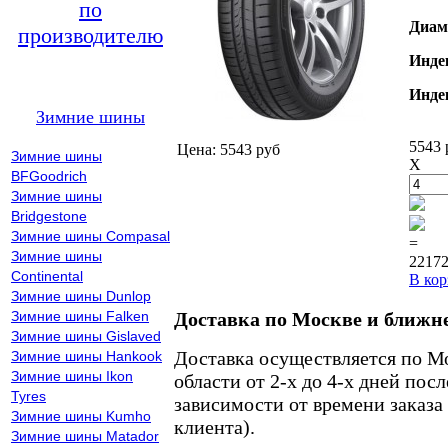
по
Диам
производителю
Инде
Инде
Зимние шины
5543 
Цена: 5543 руб
Зимние шины
X
BFGoodrich
Зимние шины
Bridgestone
Зимние шины Compasal
=
Зимние шины
22172
Continental
В кор
Зимние шины Dunlop
Зимние шины Falken
Доставка по Москве и ближн
Зимние шины Gislaved
Доставка осуществляется по М
Зимние шины Hankook
Зимние шины Ikon
области от 2-х до 4-х дней пос
Tyres
зависимости от времени заказа
Зимние шины Kumho
клиента).
Зимние шины Matador